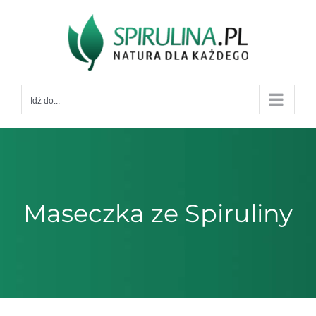
Przejdź
do
zawartości
Idź do...
Maseczka ze Spiruliny