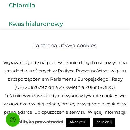
Chlorella
Kwas hialuronowy
Kolagen
Ta strona używa cookies
Czarnuszka
Wyrażam zgodę na przetwarzanie danych osobowych na
zasadach określonych w Polityce Prywatności w związku
Koenzym Q10
z rozporządzeniem Parlamentu Europejskiego i Rady
(UE) 2016/679 z dnia 27 kwietnia 2016r (RODO).
Jeśli nie wyrażasz zgody na wykorzystywanie cookies we
Suplementy na stawy
wskazanych w niej celach, proszę o wyłączenie cookies w
przeglądarce lub opuszczenie serwisu. Więcej informacji:
Polityka prywatności
Akceptuj
Zamknij