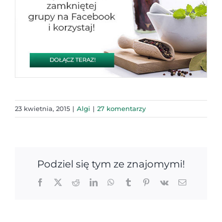
23 kwietnia, 2015
|
Algi
|
27 komentarzy
Podziel się tym ze znajomymi!
Facebook
X
Reddit
LinkedIn
WhatsApp
Tumblr
Pinterest
Vk
Email