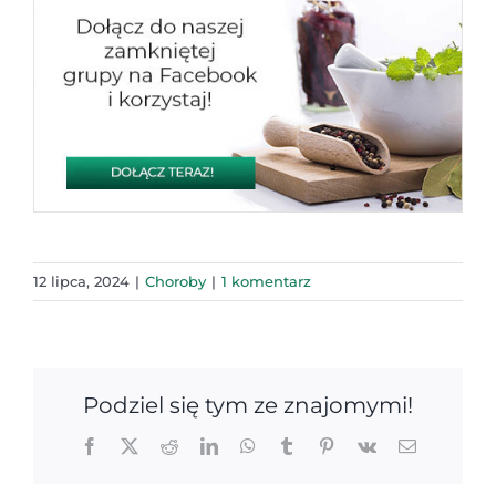
12 lipca, 2024
|
Choroby
|
1 komentarz
Podziel się tym ze znajomymi!
Facebook
X
Reddit
LinkedIn
WhatsApp
Tumblr
Pinterest
Vk
Email