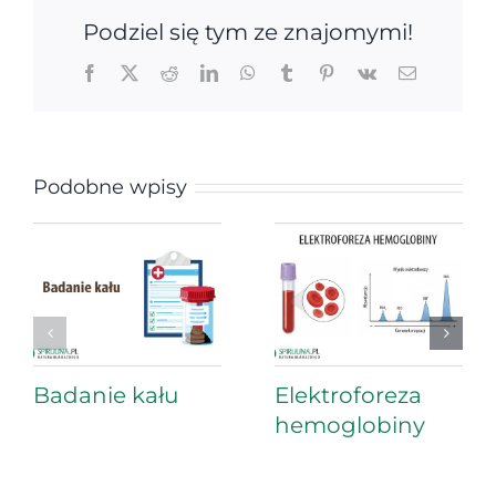
Podziel się tym ze znajomymi!
Facebook
X
Reddit
LinkedIn
WhatsApp
Tumblr
Pinterest
Vk
Email
Podobne wpisy
Badanie kału
Elektroforeza
hemoglobiny