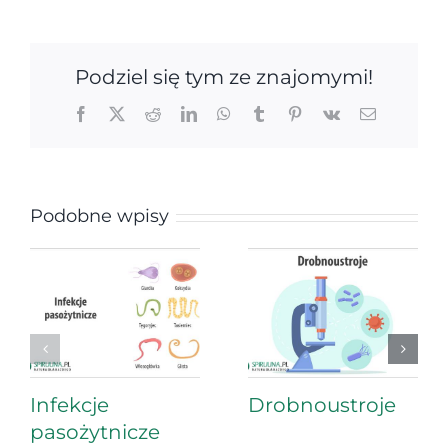
Podziel się tym ze znajomymi!
Facebook
X
Reddit
LinkedIn
WhatsApp
Tumblr
Pinterest
Vk
Email
Podobne wpisy
Infekcje
Drobnoustroje
pasożytnicze