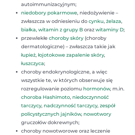
autoimmunizacyjnym;
niedobory pokarmowe
, niedożywienie –
zwłaszcza w odniesieniu do
cynku
,
żelaza
,
białka
,
witamin z grupy B
oraz
witaminy D
;
przewlekłe
choroby skóry
(choroby
dermatologiczne) – zwłaszcza takie jak
łupież
,
łojotokowe zapalenie skóry
,
łuszczyca
;
choroby endokrynologiczne, a więc
wszystkie te, w których obserwuje się
rozregulowanie poziomu
hormonów
, m.in.
choroba Hashimoto
,
niedoczynność
tarczycy
,
nadczynność tarczycy
,
zespół
policystycznych jajników
,
nowotwory
gruczołów dokrewnych;
choroby nowotworowe oraz leczenie