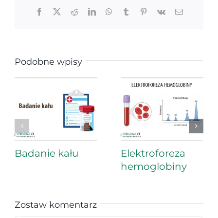
Facebook
X
Reddit
LinkedIn
WhatsApp
Tumblr
Pinterest
Vk
Email
Podobne wpisy
Badanie kału
Elektroforeza
hemoglobiny
Zostaw komentarz