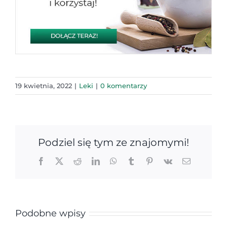
19 kwietnia, 2022
|
Leki
|
0 komentarzy
Podziel się tym ze znajomymi!
Facebook
X
Reddit
LinkedIn
WhatsApp
Tumblr
Pinterest
Vk
Email
Podobne wpisy