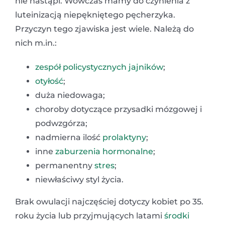
nie nastąpi. Wówczas mamy do czynienia z
luteinizacją niepękniętego pęcherzyka.
Przyczyn tego zjawiska jest wiele. Należą do
nich m.in.:
zespół policystycznych jajników
;
otyłość
;
duża niedowaga;
choroby dotyczące przysadki mózgowej i
podwzgórza;
nadmierna ilość
prolaktyny
;
inne
zaburzenia hormonalne
;
permanentny
stres
;
niewłaściwy styl życia.
Brak owulacji najczęściej dotyczy kobiet po 35.
roku życia lub przyjmujących latami
środki