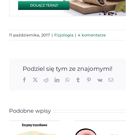
11 października, 2017
|
Fizjologia
|
4 komentarze
Podziel się tym ze znajomymi!
Facebook
X
Reddit
LinkedIn
WhatsApp
Tumblr
Pinterest
Vk
Email
Podobne wpisy