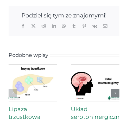
Podziel się tym ze znajomymi!
Facebook
X
Reddit
LinkedIn
WhatsApp
Tumblr
Pinterest
Vk
Email
Podobne wpisy
Lipaza
Układ
trzustkowa
serotoninergiczny