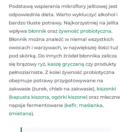
Podstawą wspierania mikroflory jelitowej jest
odpowiednia dieta. Warto wykluczyć alkohol i
bardzo tłuste potrawy. Najkorzystniej na jelita
wpływa
błonnik
oraz
żywność probiotyczna
.
Błonnik można znaleźć w niemal wszystkich
owocach i warzywach, w największej ilości tuż
pod skórką. Do innych źródeł błonnika zalicza
się brązowy
ryż
,
kaszę gryczaną
czy produkty
pełnoziarniste. Z kolei żywność probiotyczna
obejmuje potrawy przygotowywane na
zakwasie (żurek, chleb na zakwasie),
kiszonki
(
kapusta kiszona
,
ogórki kiszone
) oraz mleczne
napoje fermentowane (
kefir
,
maślanka
,
śmietana
).