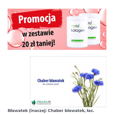
Bławatek (inaczej: C
haber bławatek, łac.