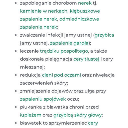
zapobieganie chorobom
nerek
tj.
kamienie w nerkach
,
kłębuszkowe
zapalenie nerek
,
odmiedniczkowe
zapalenie nerek
;
zwalczanie infekcji jamy ustnej (
grzybica
jamy ustnej,
zapalenie gardła
);
leczenie
trądziku pospolitego
, a także
doskonała pielęgnacja
cery tłustej
i cery
mieszanej;
redukcja
cieni pod oczami
oraz niwelacja
zaczerwienień skóry;
zmniejszenie objawów oraz ulga przy
zapaleniu spojówek
oczu;
płukanka z bławatka chroni przed
łupieżem
oraz
grzybicą skóry głowy
;
bławatek to sprzymierzeniec
cery