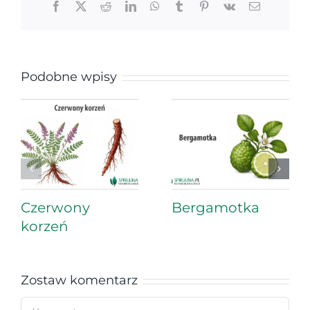
Facebook
X
Reddit
LinkedIn
WhatsApp
Tumblr
Pinterest
Vk
Email
Podobne wpisy
Czerwony
Bergamotka
korzeń
Zostaw komentarz
Comment