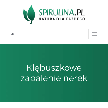
Przejdź
do
zawartości
Idź do...
Kłębuszkowe
zapalenie nerek