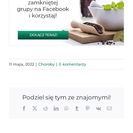
11 maja, 2022
|
Choroby
|
0 komentarzy
Podziel się tym ze znajomymi!
Facebook
X
Reddit
LinkedIn
WhatsApp
Tumblr
Pinterest
Vk
Email