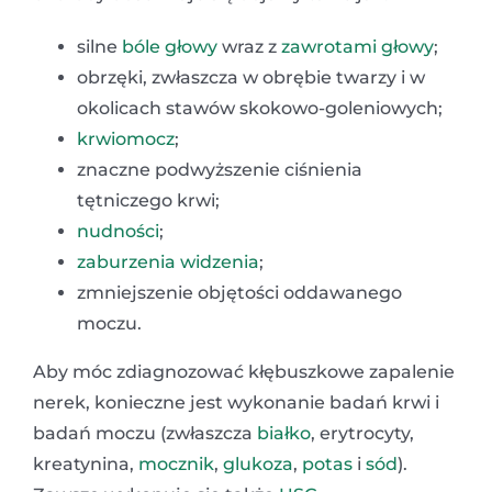
silne
bóle głowy
wraz z
zawrotami głowy
;
obrzęki, zwłaszcza w obrębie twarzy i w
okolicach stawów skokowo-goleniowych;
krwiomocz
;
znaczne podwyższenie ciśnienia
tętniczego krwi;
nudności
;
zaburzenia widzenia
;
zmniejszenie objętości oddawanego
moczu.
Aby móc zdiagnozować kłębuszkowe zapalenie
nerek, konieczne jest wykonanie badań krwi i
badań moczu (zwłaszcza
białko
, erytrocyty,
kreatynina,
mocznik
,
glukoza
,
potas
i
sód
).