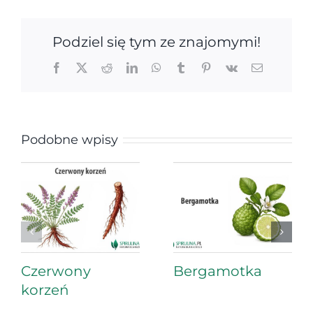
Podziel się tym ze znajomymi!
Facebook
X
Reddit
LinkedIn
WhatsApp
Tumblr
Pinterest
Vk
Email
Podobne wpisy
Czerwony
Bergamotka
korzeń