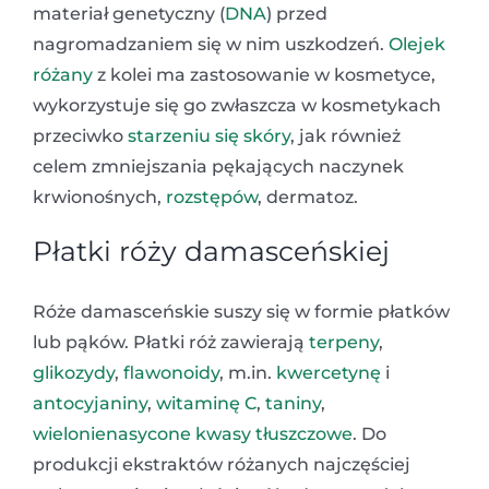
materiał genetyczny (
DNA
) przed
nagromadzaniem się w nim uszkodzeń.
Olejek
różany
z kolei ma zastosowanie w kosmetyce,
wykorzystuje się go zwłaszcza w kosmetykach
przeciwko
starzeniu się skóry
, jak również
celem zmniejszania pękających naczynek
krwionośnych,
rozstępów
, dermatoz.
Płatki róży damasceńskiej
Róże damasceńskie suszy się w formie płatków
lub pąków. Płatki róż zawierają
terpeny
,
glikozydy
,
fl
awonoidy
, m.in.
kwercetynę
i
antocyjaniny
,
witaminę C
,
taniny
,
wielonienasycone
kwasy tłuszczowe
. Do
produkcji ekstraktów różanych najczęściej