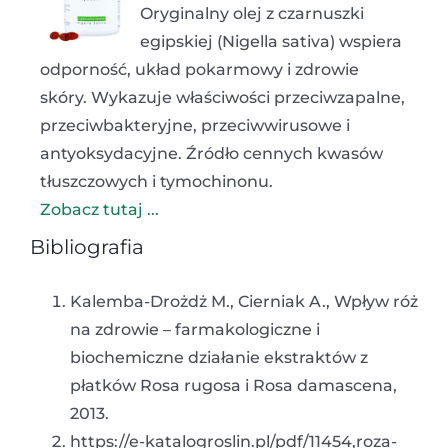
Oryginalny olej z czarnuszki
egipskiej (Nigella sativa) wspiera
odporność, układ pokarmowy i zdrowie
skóry. Wykazuje właściwości przeciwzapalne,
przeciwbakteryjne, przeciwwirusowe i
antyoksydacyjne. Źródło cennych kwasów
tłuszczowych i tymochinonu.
Zobacz tutaj ...
Bibliografia
Kalemba-Dro
ż
d
ż M., Cierniak A.,
Wp
ł
yw ró
ż
na zdrowie – farmakologiczne
i
biochemiczne dzia
ł
anie ekstraktów z
p
ł
atków Rosa rugosa
i
Rosa damascena,
2013.
https://e-katalogroslin.pl/pdf/11454,roza-