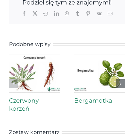
Podziel się tym ze znajomymi!
Facebook
X
Reddit
LinkedIn
WhatsApp
Tumblr
Pinterest
Vk
Email
Podobne wpisy
Czerwony
Bergamotka
korzeń
Zostaw komentarz