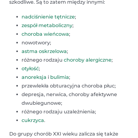
szkodliwe. Są to zatem między innymi:
nadciśnienie tętnicze
;
zespół metaboliczny
;
choroba wieńcowa
;
nowotwory;
astma oskrzelowa
;
różnego rodzaju
choroby alergiczne
;
otyłość
;
anoreksja
i
bulimia
;
przewlekła obturacyjna choroba płuc;
depresja, nerwica, choroby afektywne
dwubiegunowe;
różnego rodzaju uzależnienia;
cukrzyca
.
Do grupy chorób XXI wieku zalicza się także