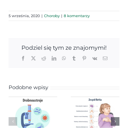
5 września, 2020
|
Choroby
|
8 komentarzy
Podziel się tym ze znajomymi!
Facebook
X
Reddit
LinkedIn
WhatsApp
Tumblr
Pinterest
Vk
Email
Podobne wpisy