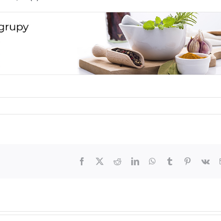
Facebook
X
Reddit
LinkedIn
WhatsApp
Tumblr
Pinterest
Vk