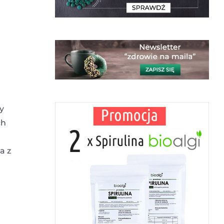
y
ch
a z