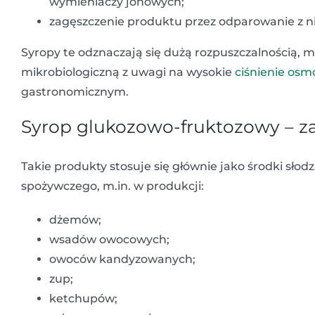
wymieniaczy jonowych;
zagęszczenie produktu przez odparowanie z n
Syropy te odznaczają się dużą rozpuszczalnością, m
mikrobiologiczną z uwagi na wysokie
ciś
nienie osm
gastronomicznym.
Syrop glukozowo-fruktozowy – z
Takie produkty stosuje się głównie jako środki sł
spożywczego, m.in. w produkcji:
dżemów;
wsadów owocowych;
owoców kandyzowanych;
zup;
ketchupów;