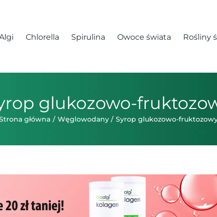
Algi
Chlorella
Spirulina
Owoce świata
Rośliny 
yrop glukozowo-fruktozo
Strona główna
Węglowodany
Syrop glukozowo-fruktozow