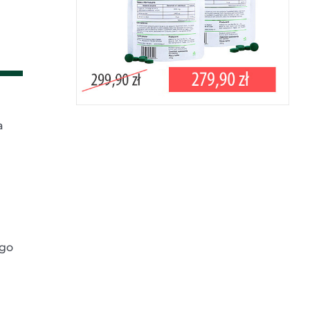
a
ego