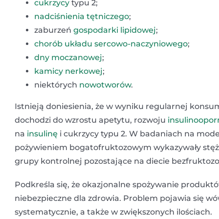
cukrzycy
typu 2;
nadciśnienia tętniczego
;
zaburzeń
gospodarki lipidowej
;
chorób układu sercowo-naczyniowego
;
dny moczanowej
;
kamicy nerkowej
;
niektórych
nowotworów
.
Istnieją doniesienia, że w wyniku regularnej kon
dochodzi do wzrostu apetytu, rozwoju
insulinoopor
na
insulinę
i cukrzycy typu 2. W badaniach na mode
pożywieniem bogatofruktozowym wykazywały stę
grupy kontrolnej pozostające na diecie bezfruktoz
Podkreśla się, że
okazjonalne spo
ż
ywanie produktó
niebezpieczne dla zdrowia. Problem pojawia się wó
systematycznie, a także w zwiększonych ilościach.