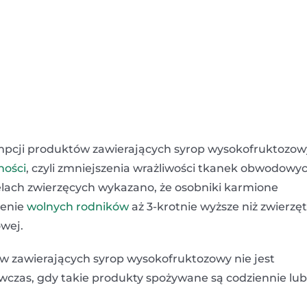
sumpcji produktów zawierających syrop wysokofruktozow
ności
, czyli zmniejszenia wrażliwości tkanek obwodowy
lach zwierzęcych wykazano, że osobniki karmione
żenie
wolnych rodników
aż 3-krotnie wyższe niż zwierzęt
owej.
w zawieraj
ą
cych
syrop wysokofruktozowy nie jest
wczas, gdy takie produkty spożywane są codziennie lub