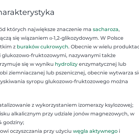
harakterystyka
ród których największe znaczenie ma
sacharoza
,
 łączą się wiązaniem α-1,2-glikozydowym. W Polsce
stkim z
buraków cukrowych
. Obecnie w wielu produkta
i glukozowo-fruktozowymi, nazywanymi także
rzymuje się w wyniku
hydrolizy
enzymatycznej lub
bi ziemniaczanej lub pszenicznej, obecnie wytwarza si
pozyskiwania syropu glukozowo-fruktozowego można
katalizowanie z wykorzystaniem izomerazy ksylozowej;
isku alkalicznym przy udziale jonów magnezowych, w
4 godziny;
owi oczyszczania przy użyciu
węgla aktywnego
i