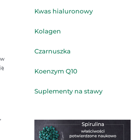
Kwas hialuronowy
Kolagen
Czarnuszka
ów
ją
Koenzym Q10
Suplementy na stawy
,