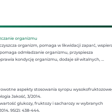
yszczanie organizmu
czyszcza organizm, pomaga w likwidacji zaparć, wspier
spomaga odmładzanie organizmu, przyspiesza
rawia kondycję organizmu, dodaje sił witalnych, …
 zdrowotne aspekty stosowania syropu wysokofruktozow
ogia Jakość, 3/2014.
Zawartość glukozy, fruktozy i sacharozy w wybranych
014, 95(2): 438-444.