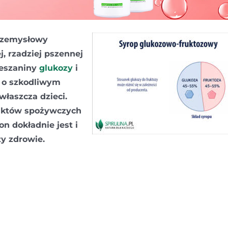
przemysłowy
j, rzadziej pszennej
ieszaniny
glukozy
i
ę o szkodliwym
łaszcza dzieci.
uktów spożywczych
n dokładnie jest i
y zdrowie.