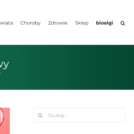
świata
Choroby
Zdrowie
Sklep
bioalgi
wy
y
Szukaj