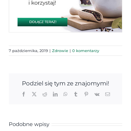
7 października, 2019
|
Zdrowie
|
0 komentarzy
Podziel się tym ze znajomymi!
Facebook
X
Reddit
LinkedIn
WhatsApp
Tumblr
Pinterest
Vk
Email
Podobne wpisy