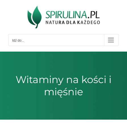
Przejdź
do
zawartości
Idź do...
Witaminy na kości i
mięśnie