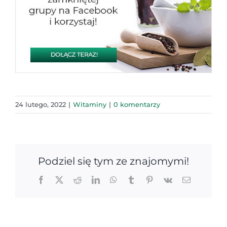
24 lutego, 2022
|
Witaminy
|
0 komentarzy
Podziel się tym ze znajomymi!
Facebook
X
Reddit
LinkedIn
WhatsApp
Tumblr
Pinterest
Vk
Email