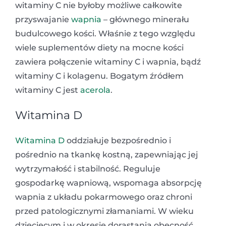
witaminy C nie byłoby możliwe całkowite
przyswajanie
wapnia
– głównego minerału
budulcowego kości. Właśnie z tego względu
wiele suplementów diety na mocne kości
zawiera połączenie witaminy C i wapnia, bądź
witaminy C i kolagenu. Bogatym źródłem
witaminy C jest
acerola
.
Witamina D
Witamina D
oddziałuje bezpośrednio i
pośrednio na tkankę kostną, zapewniając jej
wytrzymałość i stabilność. Reguluje
gospodarkę wapniową, wspomaga absorpcję
wapnia z układu pokarmowego oraz chroni
przed patologicznymi złamaniami. W wieku
dziecięcym i w okresie dorastania obecność