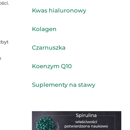
ści.
Kwas hialuronowy
Kolagen
zbyt
Czarnuszka
o
Koenzym Q10
Suplementy na stawy