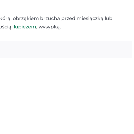
 skórą, obrzękiem brzucha przed miesiączką lub
ością,
łupieżem
, wysypką.