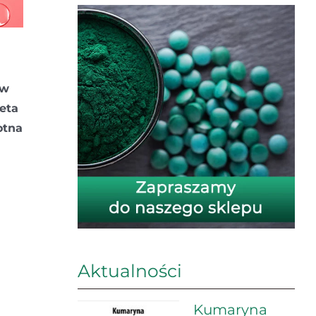
 w
eta
otna
Aktualności
Kumaryna