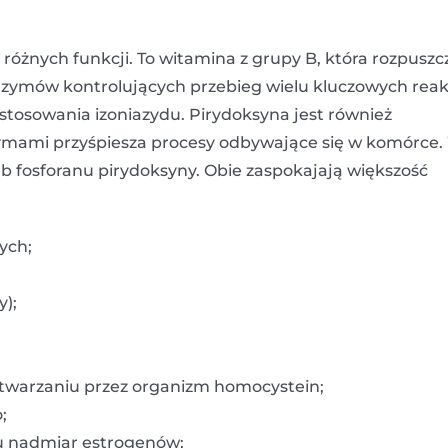
óżnych funkcji. To witamina z grupy B, która rozpuszc
nzymów kontrolujących przebieg wielu kluczowych reak
tosowania izoniazydu. Pirydoksyna jest również
zymami przyśpiesza procesy odbywające się w komórce.
b fosforanu pirydoksyny. Obie zaspokajają większość
ych;
);
etwarzaniu przez organizm homocystein;
;
 nadmiar estrogenów;