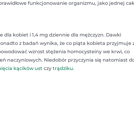
rawidłowe funkcjonowanie organizmu, jako jednej cało
 dla kobiet i 1,4 mg dziennie dla mężczyzn. Dawki
 Ponadto z badań wynika, że co piąta kobieta przyjmuje 
spowodować wzrost stężenia homocysteiny we krwi, co
eń naczyniowych. Niedobór przyczynia się natomiast d
ięcia kącików ust
czy
trądziku
.