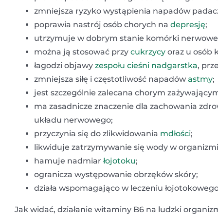
zmniejsza ryzyko wystąpienia napadów pada
poprawia nastrój osób chorych na
depresję
;
utrzymuje w dobrym stanie komórki nerwowe
można ją stosować przy
cukrzycy
oraz u osób 
łagodzi objawy
zespołu cieśni nadgarstka
, pr
zmniejsza siłę i częstotliwość napadów
astmy
;
jest szczególnie zalecana chorym zażywającym te
ma zasadnicze znaczenie dla zachowania zdr
układu nerwowego;
przyczynia się do zlikwidowania
mdłości
;
likwiduje zatrzymywanie się wody w organizmi
hamuje nadmiar
łojotoku
;
ogranicza występowanie obrzęków skóry;
działa wspomagająco w leczeniu łojotokowego
Jak widać, działanie witaminy B6 na ludzki organi