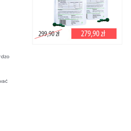
rdzo
ywać