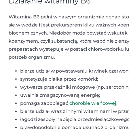
Działanie witaminy B6
Witamina B6 pełni w naszym organizmie ponad sto r
się w wodzie i jest prekursorem kilku ważnych koe
biochemicznych. Niedobór może powstać wskutek s
koenzymem, czyli substancją, która wspólnie z en
preparatach występuje w postaci chlorowodorku lu
potrzeb organizmu.
bierze udział w powstawaniu krwinek czerwon
syntetyzuje białka przez komórki;
wytwarza przekaźniki mózgowe (np. serotoniny
uwalnia zmagazynowaną energię;
pomaga zapobiegać
chorobie wieńcowej
;
bierze udział wraz z innymi witaminami w prz
łagodzi zespoły napięcia przedmiesiączkowego
prawdopodobnie pomaga usunąć z organizmu