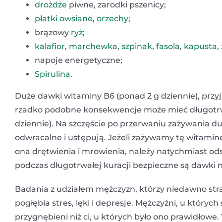
drożdże
piwne, zarodki pszenicy;
płatki owsiane
,
orzechy
;
brązowy
ryż
;
kalafior
,
marchewka
,
szpinak
,
fasola
,
kapusta
,
napoje energetyczne;
Spirulina
.
Duże dawki witaminy B6 (ponad 2 g dziennie), prz
rzadko podobne konsekwencje może mieć długotr
dziennie). Na szczęście po przerwaniu zażywania d
odwracalne i ustępują. Jeżeli zażywamy tę witamin
ona drętwienia i mrowienia, należy natychmiast ods
podczas długotrwałej kuracji bezpieczne są dawki n
Badania z udziałem mężczyzn, którzy niedawno strac
pogłębia stres, lęki i depresje. Mężczyźni, u których
przygnębieni niż ci, u których było ono prawidłowe.