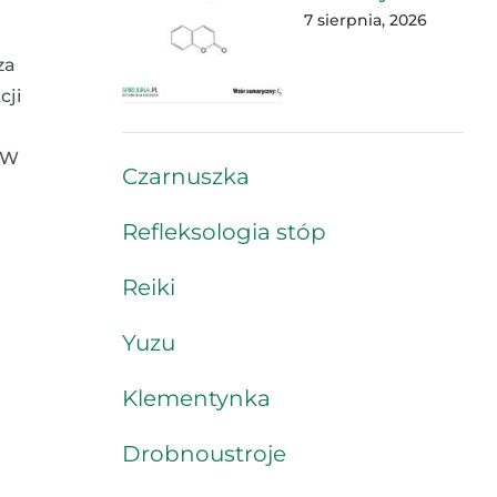
7 sierpnia, 2026
za
cji
 W
Czarnuszka
Refleksologia stóp
Reiki
Yuzu
Klementynka
Drobnoustroje