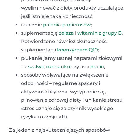
wyeliminować z diety produkty uczulające,
jeśli istnieje taka konieczność;
rzucenie
palenia papierosów
;
suplementację
żelaza
i
witamin z grupy B
.
Potwierdzono również skuteczność
suplementacji
koenzymem Q10
;
płukanie jamy ustnej naparami ziołowymi
– z
szałwii
,
rumianku
czy liści
malin
;
sposoby wpływające na zwiększenie
odporności – regularne spacery i
aktywność fizyczna, wysypianie się,
pilnowanie zdrowej diety i unikanie stresu
(stres uznaje się za czynnik wysokiego
ryzyka rozwoju aft).
Za jeden z najskuteczniejszych sposobów