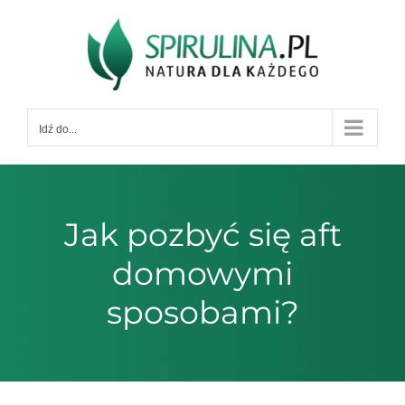
Przejdź
do
zawartości
Idź do...
Jak pozbyć się aft
domowymi
sposobami?