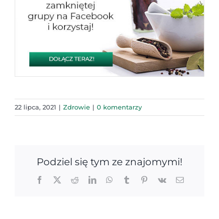
22 lipca, 2021
|
Zdrowie
|
0 komentarzy
Podziel się tym ze znajomymi!
Facebook
X
Reddit
LinkedIn
WhatsApp
Tumblr
Pinterest
Vk
Email