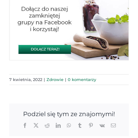
7 kwietnia, 2022
|
Zdrowie
|
0 komentarzy
Podziel się tym ze znajomymi!
Facebook
X
Reddit
LinkedIn
WhatsApp
Tumblr
Pinterest
Vk
Email