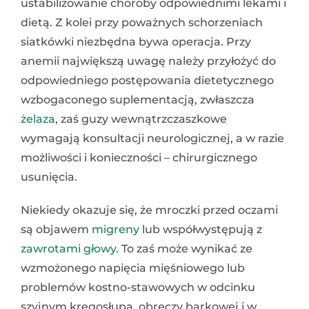
ustabilizowanie choroby odpowiednimi lekami i
dietą. Z kolei przy poważnych schorzeniach
siatkówki niezbędna bywa operacja. Przy
anemii największą uwagę należy przyłożyć do
odpowiedniego postępowania dietetycznego
wzbogaconego suplementacją, zwłaszcza
żelaza
, zaś guzy wewnątrzczaszkowe
wymagają konsultacji neurologicznej, a w razie
możliwości i konieczności – chirurgicznego
usunięcia.
Niekiedy okazuje się, że mroczki przed oczami
są objawem
migreny
lub współwystępują z
zawrotami głowy
. To zaś może wynikać ze
wzmożonego napięcia mięśniowego lub
problemów kostno-stawowych w odcinku
szyjnym kręgosłupa, obręczy barkowej i w