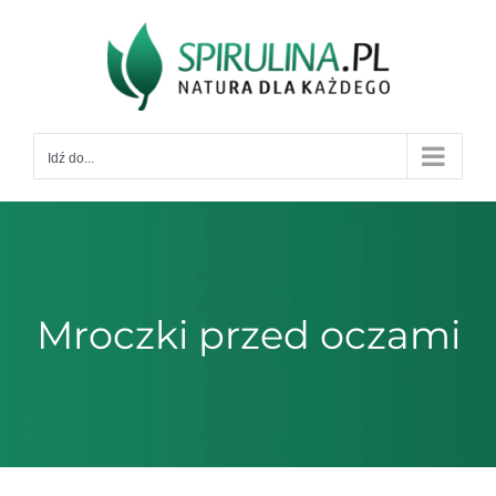
Przejdź
do
zawartości
Idź do...
Mroczki przed oczami