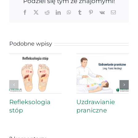
Podziel się tym ze znajomymi!
Facebook
X
Reddit
LinkedIn
WhatsApp
Tumblr
Pinterest
Vk
Email
Podobne wpisy
Refleksologia
Uzdrawianie
stóp
praniczne