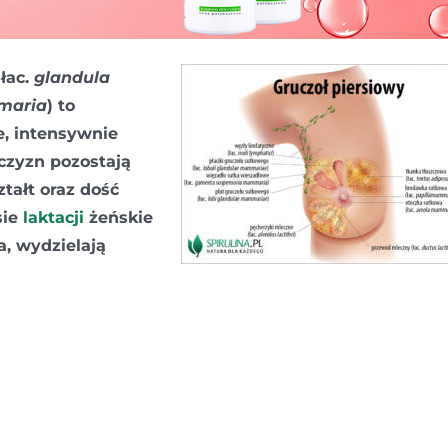
,
łac.
glandula
maria
) to
e, intensywnie
czyzn pozostają
ztałt oraz dość
sie
laktacji
żeńskie
a, wydzielają