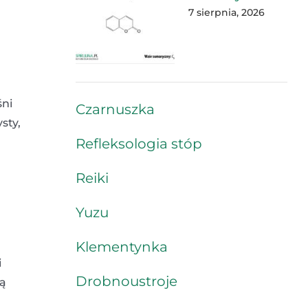
7 sierpnia, 2026
śni
Czarnuszka
sty,
Refleksologia stóp
Reiki
Yuzu
Klementynka
i
Drobnoustroje
zą