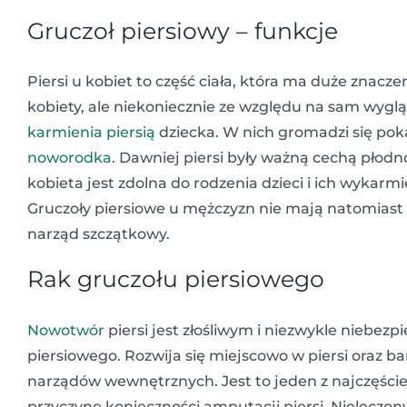
Gruczoł piersiowy – funkcje
Piersi u kobiet to część ciała, która ma duże znacze
kobiety, ale niekoniecznie ze względu na sam wyglą
karmienia piersią
dziecka. W nich gromadzi się pok
noworodka
. Dawniej piersi były ważną cechą płodn
kobieta jest zdolna do rodzenia dzieci i ich wykarm
Gruczoły piersiowe u mężczyzn nie mają natomiast w
narząd szczątkowy.
Rak gruczołu piersiowego
Nowotwór
piersi jest złośliwym i niezwykle nieb
piersiowego. Rozwija się miejscowo w piersi oraz b
narządów wewnętrznych. Jest to jeden z najczęście
przyczynę konieczności amputacji piersi. Nieleczo