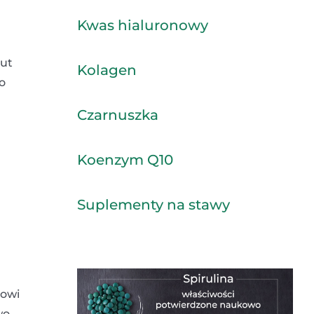
Kwas hialuronowy
but
Kolagen
o
Czarnuszka
Koenzym Q10
Suplementy na stawy
nowi
wo