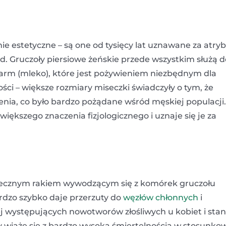
nie estetyczne – są one od tysięcy lat uznawane za atry
d. Gruczoły piersiowe żeńskie przede wszystkim służą d
arm (mleko), które jest pożywieniem niezbędnym dla
ości – większe rozmiary miseczki świadczyły o tym, że
ienia, co było bardzo pożądane wśród męskiej populacji.
iększego znaczenia fizjologicznego i uznaje się je za
ezpiecznym rakiem wywodzącym się z komórek gruczołu
ardzo szybko daje przerzuty do
węzłów chłonnych
i
j występujących nowotworów złośliwych u kobiet i sta
ny wiąże się z bardzo wysoką śmiertelnością w stosunko