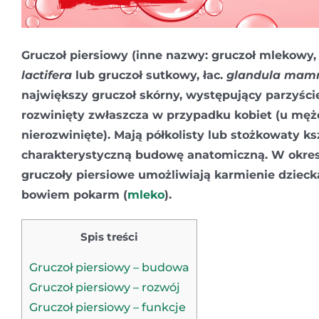
Gruczoł piersiowy
(inne nazwy:
gruczoł mlekowy
lactifera
lub
gruczoł sutkowy
, łac.
glandula mam
największy gruczoł skórny, występujący parzyści
rozwinięty zwłaszcza w przypadku kobiet (u męż
nierozwinięte). Mają półkolisty lub stożkowaty ks
charakterystyczną budowę anatomiczną. W okre
gruczoły piersiowe umożliwiają karmienie dzieck
bowiem pokarm (
mleko
).
Spis treści
Gruczoł piersiowy – budowa
Gruczoł piersiowy – rozwój
Gruczoł piersiowy – funkcje