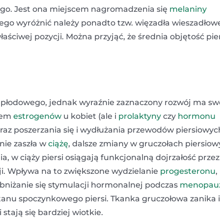
wego. Jest ona miejscem nagromadzenia się
melaniny
ego wyróżnić należy ponadto tzw. więzadła wieszadłow
aściwej pozycji. Można przyjąć, że średnia objętość pier
cia płodowego, jednak wyraźnie zaznaczony rozwój ma sw
wem
estrogenów
u kobiet (ale i
prolaktyny
czy
hormonu
oraz poszerzania się i wydłużania przewodów piersiowyc
 nie zaszła w
ciążę
, dalsze zmiany w gruczołach piersio
ia, w ciąży piersi osiągają funkcjonalną dojrzałość przez
i. Wpływa na to zwiększone wydzielanie
progesteronu
,
Obniżanie się stymulacji hormonalnej podczas
menopau
stanu spoczynkowego piersi. Tkanka gruczołowa zanika i
i stają się bardziej wiotkie.