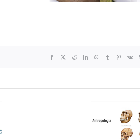
Facebook
X
Reddit
LinkedIn
WhatsApp
Tumblr
Pinterest
Vk