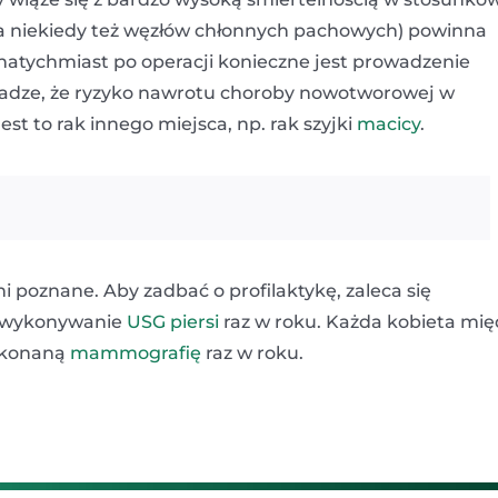
 (a niekiedy też węzłów chłonnych pachowych) powinna
 natychmiast po operacji konieczne jest prowadzenie
uwadze, że ryzyko nawrotu choroby nowotworowej w
jest to rak innego miejsca, np. rak szyjki
macicy
.
i poznane. Aby zadbać o profilaktykę, zaleca się
i wykonywanie
USG piersi
raz w roku. Każda kobieta mię
wykonaną
mammografię
raz w roku.