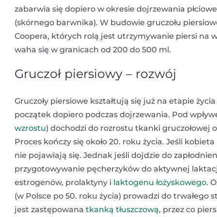
zabarwia się dopiero w okresie dojrzewania płcio
(skórnego barwnika). W budowie gruczołu piersiow
Coopera, których rolą jest utrzymywanie piersi na wł
waha się w granicach od 200 do 500 ml.
Gruczoł piersiowy – rozwój
Gruczoły piersiowe kształtują się już na etapie ży
początek dopiero podczas dojrzewania. Pod wpły
wzrostu
) dochodzi do rozrostu tkanki gruczołowej 
Proces kończy się około 20. roku życia. Jeśli kobieta
nie pojawiają się. Jednak jeśli dojdzie do zapłodnien
przygotowywanie pęcherzyków do aktywnej laktacj
estrogenów, prolaktyny i
laktogenu łożyskowego
. 
(w Polsce po 50. roku życia) prowadzi do trwałego 
jest zastępowana
tkanką tłuszczową
, przez co piers