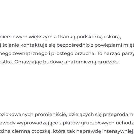
 piersiowym większym a tkanką podskórną i skórą,
j ścianie kontaktuje się bezpośrednio z powięziami mię
nego zewnętrznego i prostego brzucha. To narząd parzy
ostka. Omawiając budowę anatomiczną gruczołu
rozlokowanych promieniście, dzielących się przegrodam
rzewody wyprowadzające z płatów gruczołowych uchod
ożna ciemną otoczkę, która tak naprawdę intensywniej