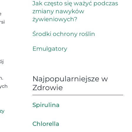
Jak często się ważyć podczas
zmiany nawyków
e
żywieniowych?
si
Środki ochrony roślin
Emulgatory
ój
Najpopularniejsze w
h.
Zdrowie
wych
Spirulina
zy
Chlorella