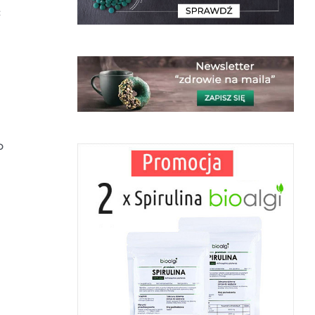
ć
h
o