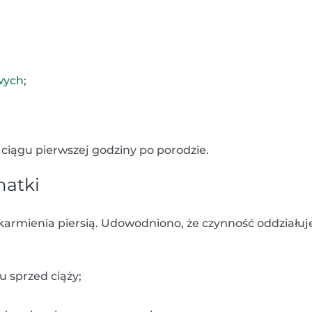
wych
;
w ciągu pierwszej godziny po porodzie.
matki
 karmienia piersią. Udowodniono, że czynność oddziałuj
u sprzed ciąży;