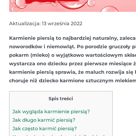
Aktualizacja: 13 września 2022
Karmienie piersią to najbardziej naturalny, zale
noworodków i niemowląt. Po porodzie gruczoły p
pokarm (mleko) o wyjątkowo wartościowym skład
wystarcza ono dziecku przez pierwsze miesiące ży
karmienie piersią sprawia, że maluch rozwija się l
choruje niż dziecko karmione sztucznym mlekiem 
Spis treści
Jak wygląda karmienie piersią?
Jak długo karmić piersią?
Jak często karmić piersią?