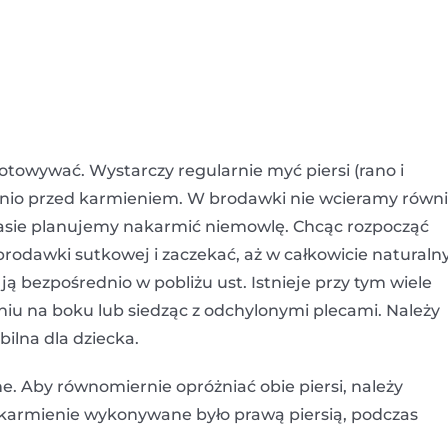
gotowywać. Wystarczy regularnie myć piersi (rano i
dnio przed karmieniem. W brodawki nie wcieramy równ
czasie planujemy nakarmić niemowlę. Chcąc rozpocząć
brodawki sutkowej i zaczekać, aż w całkowicie naturaln
 bezpośrednio w pobliżu ust. Istnieje przy tym wiele
eniu na boku lub siedząc z odchylonymi plecami. Należy
ilna dla dziecka.
. Aby równomiernie opróżniać obie piersi, należy
e karmienie wykonywane było prawą piersią, podczas