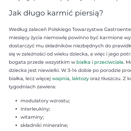
Jak długo karmić piersią?
Według zaleceń Polskiego Towarzystwa Gastroenterol
miesięcy życia niemowlę powinno być karmione wyłą
dostarczyć mu składników niezbędnych do prawidło
się w zależności od wieku dziecka, a więc i jego po
bogata przede wszystkim w
białka
i
przeciwciała
. M
dziecka jest niewielki. W 3-14 dobie po porodzie p
białka, lecz więcej
wapnia
,
laktozy
oraz tłuszczu. Z 
tygodniach zawiera:
modulatory wzrostu;
interleukiny;
witaminy;
składniki mineralne;