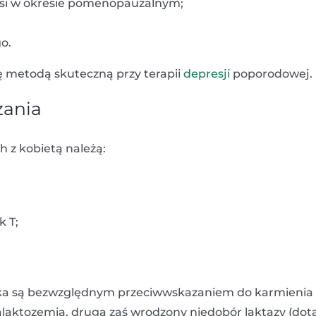
ersi w okresie pomenopauzalnym;
o.
ę metodą skuteczną przy terapii
depresji
poporodowej.
zania
 z kobietą należą:
k T;
cka są bezwzględnym przeciwwskazaniem do karmienia
galaktozemia, drugą zaś wrodzony niedobór laktazy (dot