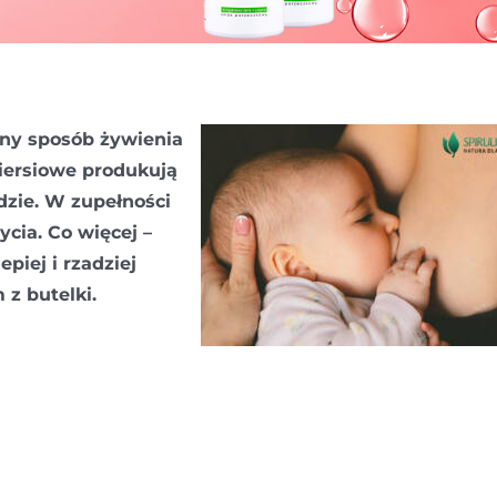
cany sposób żywienia
iersiowe produkują
zie. W zupełności
cia. Co więcej –
epiej i rzadziej
z butelki.