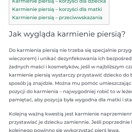
Karmienie piersią – korzyści dla dziecka
Karmienie piersią – korzyści dla matki
Karmienie piersią – przeciwwskazania
Jak wygląda karmienie piersią?
Do karmienia piersią nie trzeba się specjalnie przy
wieczorem) i unikać dezynfekowania ich bezpośre
żadnych maści i kosmetyków, jeśli w najbliższym 
karmienie piersią wystarczy przystawić dziecko do 
sposób ją znajdzie. Można mu pomóc umieszczając ją
pozycji do karmienia – najwygodniej robić to w leż
pamiętać, aby pozycja była wygodna dla matki i stab
Kolejną ważną kwestią jest karmienie naprzemienne
przystawiać je dziecku zamiennie. Jeśli poprzedni
kolejnego powinno się wykorzystać pierś lewą.