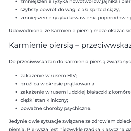
zmniejszenie ryzyka nowotworów jajnika i pi
szybszy powrót do wagi ciała sprzed ciąży;
zmniejszenie ryzyka krwawienia poporodoweg
Udowodniono, że karmienie piersią może okazać si
Karmienie piersią – przeciwwska
Do przeciwwskazań do karmienia piersią związanych
zakażenie wirusem HIV;
gruźlica w okresie prątkowania;
zakażenie wirusem ludzkiej białaczki z komóre
ciężki stan kliniczny;
poważne choroby psychiczne.
Jedynie dwie sytuacje związane ze zdrowiem dzie
piersią. Pierwszą jest niezwykle rzadka klasyczna 