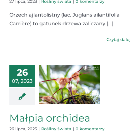
27 lipca, 2023
|
Rośliny świata
|
0 komentarzy
Orzech ajlantolistny (łac. Juglans ailantifolia
Carrière) to gatunek drzewa zaliczany [...]
Czytaj dalej
26
07, 2023
Małpia orchidea
26 lipca, 2023
|
Rośliny świata
|
0 komentarzy