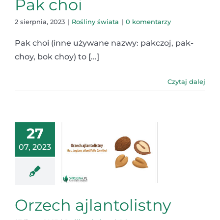
Pak choi
2 sierpnia, 2023
|
Rośliny świata
|
0 komentarzy
Pak choi (inne używane nazwy: pakczoj, pak-
choy, bok choy) to [...]
Czytaj dalej
27
07, 2023
Orzech ajlantolistny