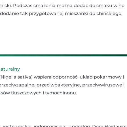
 miski. Podczas smażenia można dodać do smaku wino
st dodanie tak przygotowanej mieszanki do chińskiego,
naturalny
 (Nigella sativa) wspiera odporność, układ pokarmowy i
przeciwzapalne, przeciwbakteryjne, przeciwwirusowe i
sów tłuszczowych i tymochinonu.
ie, wetnamskie, indonezyjskie, japońskie, Dom Wydawni