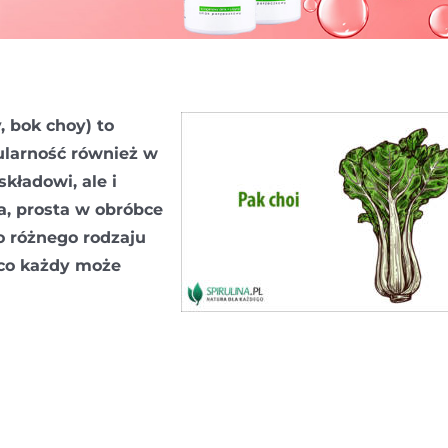
, bok choy) to
ularność również w
kładowi, ale i
, prosta w obróbce
do różnego rodzaju
z co każdy może