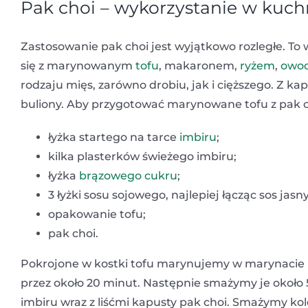
Pak choi – wykorzystanie w kuch
Zastosowanie pak choi jest wyjątkowo rozległe. To
się z marynowanym
tofu
, makaronem,
ryżem
,
owoc
rodzaju mięs, zarówno drobiu, jak i cięższego. Z ka
buliony. Aby przygotować marynowane tofu z pak ch
łyżka startego na tarce
imbiru
;
kilka plasterków świeżego imbiru;
łyżka
brązowego cukru
;
3 łyżki sosu sojowego, najlepiej łącząc sos jas
opakowanie tofu;
pak choi.
Pokrojone w kostki tofu marynujemy w marynacie pr
przez około 20 minut. Następnie smażymy je około 
imbiru wraz z liśćmi kapusty pak choi. Smażymy k