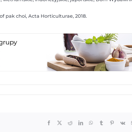
of pak choi, Acta Horticulturae, 2018.
Facebook
X
Reddit
LinkedIn
WhatsApp
Tumblr
Pinterest
Vk