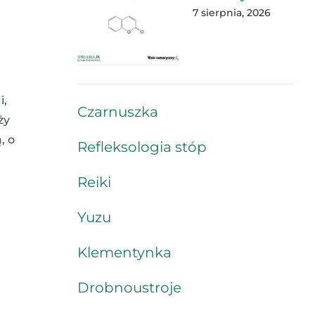
7 sierpnia, 2026
i,
Czarnuszka
ży
, o
Refleksologia stóp
Reiki
Yuzu
Klementynka
Drobnoustroje