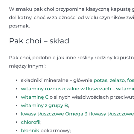
W smaku pak choi przypomina klasyczną kapustę g
delikatny, choć w zależności od wielu czynników 
posmak.
Pak choi – skład
Pak choi, podobnie jak inne rośliny rodziny kapus
między innymi:
składniki mineralne – głównie
potas
,
żelazo
,
fo
witaminy rozpuszczalne w tłuszczach
–
witami
witaminę C
o silnych właściwościach przeciwut
witaminy z grupy B
;
kwasy tłuszczowe Omega 3
i
kwasy tłuszczow
chlorofil
;
błonnik
pokarmowy;