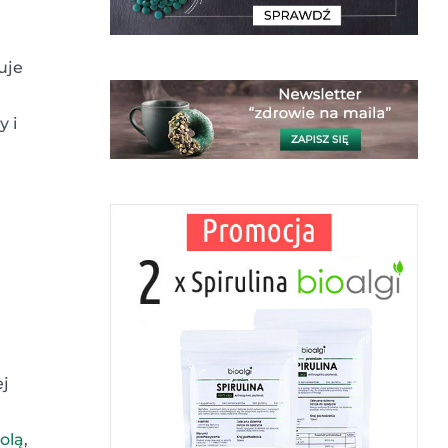
uje
y i
ej
olą
,