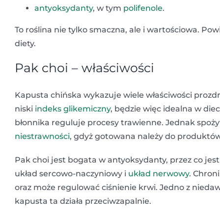
antyoksydanty
, w tym
polifenole
.
To roślina nie tylko smaczna, ale i wartościowa. 
diety.
Pak choi – właściwości
Kapusta chińska wykazuje wiele właściwości prozd
niski
indeks glikemiczny
, będzie więc idealna w die
błonnika reguluje procesy trawienne. Jednak spoż
niestrawności
, gdyż gotowana należy do produktów
Pak choi jest bogata w antyoksydanty, przez co je
układ sercowo-naczyniowy i
układ nerwowy
. Chro
oraz może regulować ciśnienie krwi. Jedno z nie
kapusta ta działa przeciwzapalnie.