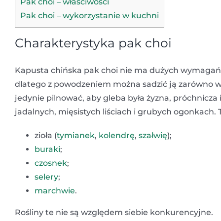
Pak choi – właściwości
Pak choi – wykorzystanie w kuchni
Charakterystyka pak choi
Kapusta chińska pak choi nie ma dużych wymagań jeś
dlatego z powodzeniem można sadzić ją zarówno wios
jedynie pilnować, aby gleba była żyzna, próchnicza 
jadalnych, mięsistych liściach i grubych ogonkach. 
zioła (
tymianek
,
kolendrę
,
szałwię
);
buraki
;
czosnek
;
selery
;
marchwie
.
Rośliny te nie są względem siebie konkurencyjne.