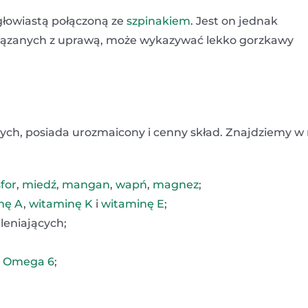
łowiastą połączoną ze
szpinakiem
. Jest on jednak
związanych z uprawą, może wykazywać lekko gorzkawy
tnych, posiada urozmaicony i cenny skład. Znajdziemy w
sfor
,
miedź
,
mangan
,
wapń
,
magnez
;
nę A
,
witaminę K
i
witaminę E
;
leniających;
e Omega 6
;