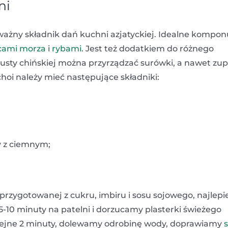
ni
 ważny składnik dań kuchni azjatyckiej. Idealne kompon
ami morza
i
rybami
. Jest też dodatkiem do różnego
pusty chińskiej można przyrządzać surówki, a nawet zup
oi należy mieć następujące składniki:
ny z ciemnym;
zygotowanej z cukru, imbiru i sosu sojowego, najlepi
5-10 minuty na patelni i dorzucamy plasterki świeżego
olejne 2 minuty, dolewamy odrobinę wody, doprawiamy
s