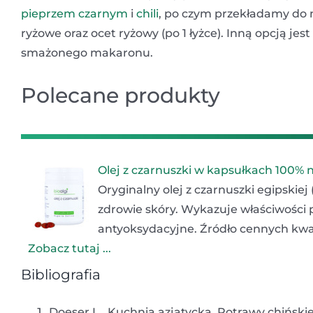
pieprzem czarnym
i
chili
, po czym przekładamy do
ryżowe oraz ocet ryżowy (po 1 łyżce). Inną opcją je
smażonego makaronu.
Polecane produkty
Olej z czarnuszki w kapsułkach 100% 
Oryginalny olej z czarnuszki egipskiej
zdrowie skóry. Wykazuje właściwości 
antyoksydacyjne. Źródło cennych kwa
Zobacz tutaj ...
Bibliografia
Doeser L., Kuchnia azjatycka. Potrawy chińsk