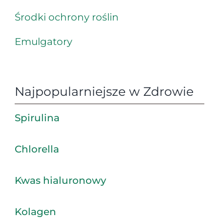
Środki ochrony roślin
Emulgatory
Najpopularniejsze w Zdrowie
Spirulina
Chlorella
Kwas hialuronowy
Kolagen