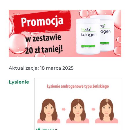
Aktualizacja: 18 marca 2025
Łysienie