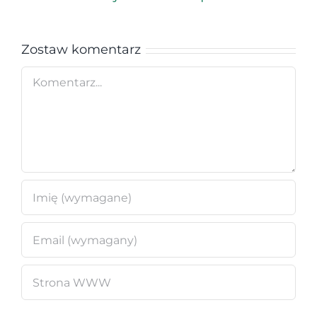
Zostaw komentarz
Comment