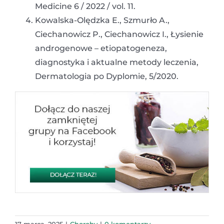
Medicine 6 / 2022 / vol. 11.
Kowalska-Olędzka E., Szmurło A.,
Ciechanowicz P., Ciechanowicz I., Łysienie
androgenowe – etiopatogeneza,
diagnostyka i aktualne metody leczenia,
Dermatologia po Dyplomie, 5/2020.
17 marca, 2025
|
Choroby
|
0 komentarzy