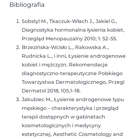
Bibliografia
Sobstyl M., Tkaczuk-Włach J., Jakiel G.,
Diagnostyka hormonalna łysienia kobiet,
Przegląd Menopauzalny 2010; 1: 52–55.
Brzezińska-Wcisło L., Rakowska A.,
Rudnicka L., i inni, Łysienie androgenowe
kobiet i mężczyzn. Rekomendacje
diagnostyczno-terapeutyczne Polskiego
Towarzystwa Dermatologicznego, Przegl
Dermatol 2018, 105,1–18.
Jakubiec M., Łysienie androgenowe typu
męskiego – charakterystyka i przegląd
terapii dostępnych w gabinetach
kosmetologicznych i medycyny
estetycznej, Aesthetic Cosmetology and