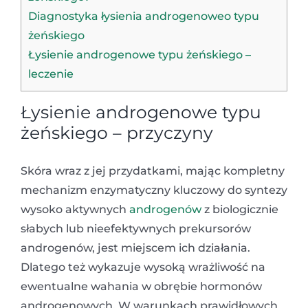
Diagnostyka łysienia androgenoweo typu
żeńskiego
Łysienie androgenowe typu żeńskiego –
leczenie
Łysienie androgenowe typu
żeńskiego – przyczyny
Skóra wraz z jej przydatkami, mając kompletny
mechanizm enzymatyczny kluczowy do syntezy
wysoko aktywnych
androgenów
z biologicznie
słabych lub nieefektywnych prekursorów
androgenów, jest miejscem ich działania.
Dlatego też wykazuje wysoką wrażliwość na
ewentualne wahania w obrębie hormonów
androgenowych. W warunkach prawidłowych