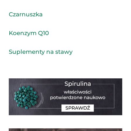
Czarnuszka
Koenzym Q10
Suplementy na stawy