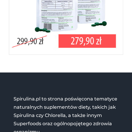
Spirulina.pl to strona poświęcona tematyce
naturalnych suplementów diety, takich jak
Spirulina czy Chlorella, a także innym
Superfoods oraz ogólnopojętego zdrowia
organizmu.