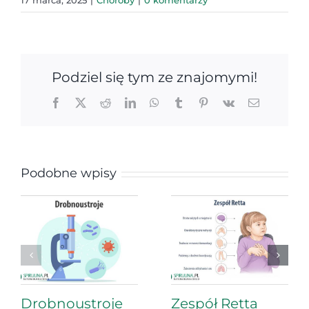
Podziel się tym ze znajomymi!
Facebook
X
Reddit
LinkedIn
WhatsApp
Tumblr
Pinterest
Vk
Email
Podobne wpisy
Drobnoustroje
Zespół Retta