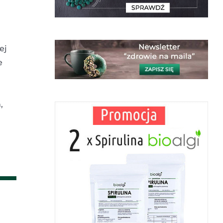
ej
e
,