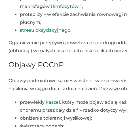
makrofagów i
limfocytów
T;
proteolizy – w efekcie zachwiania równowagi 
płucnym;
stresu oksydacyjnego
.
Ograniczenie przepływu powietrza przez drogi od
(obturacji) w małych oskrzelach i oskrzelikach oraz
Objawy POChP
Objawy podmiotowe są nieswoiste i – w przeciwień
nasilenia w ciągu dnia i z dnia na dzień. Pierwsze
przewlekły
kaszel
, który może pojawiać się każd
choremu przez cały dzień – rzadko dotyczy wył
obniżenie tolerancji wysiłkowej;
świszczący oddech;