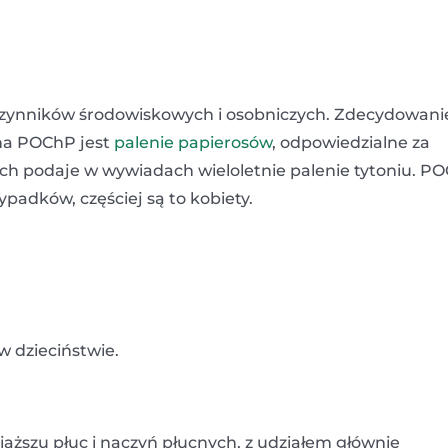
 czynników środowiskowych i osobniczych. Zdecydowani
 na POChP jest
palenie papierosów
, odpowiedzialne za
 podaje w wywiadach wieloletnie palenie tytoniu. P
padków, częściej są to kobiety.
w dzieciństwie.
ższu płuc i naczyń płucnych, z udziałem głównie