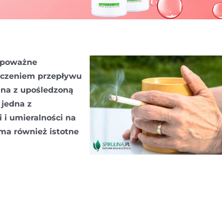
o poważne
niczeniem przepływu
na z upośledzoną
 jedna z
 i umieralności na
 ma również istotne