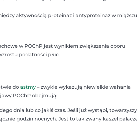
między aktywnością proteinaz i antyproteinaz w miąższ
dechowe w POChP jest wynikiem zwiększenia oporu
 wzrostu podatności płuc.
stwie do
astmy
– zwykle wykazują niewielkie wahania
 objawy POChP obejmują:
ego dnia lub co jakiś czas. Jeśli już wystąpi, towarzyszy
ącznie godzin nocnych. Jest to tak zwany kaszel palacza