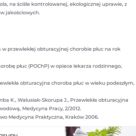
a, na ściśle kontrolowanej, ekologicznej uprawie, z
w jakościowych.
w przewlekłej obturacyjnej chorobie płuc na rok
horobę płuc (POChP) w opiece lekarza rodzinnego,
zewlekła obturacyjna choroba płuc w wieku podeszłym,
mba K., Walusiak-Skorupa J., Przewlekła obturacyjna
awodową, Medycyna Pracy, 2/2012.
two Medycyna Praktyczna, Kraków 2006.