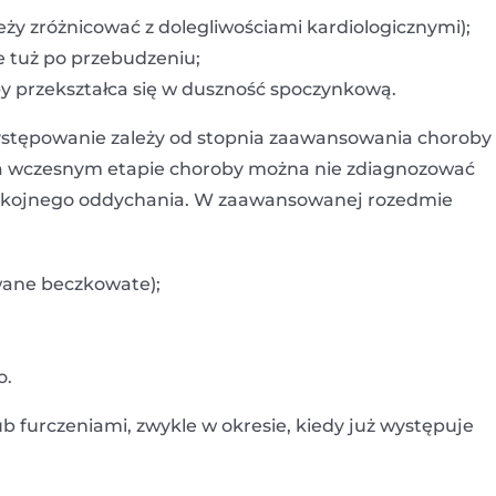
eży zróżnicować z dolegliwościami kardiologicznymi);
e tuż po przebudzeniu;
y przekształca się w duszność spoczynkową.
ystępowanie zależy od stopnia zaawansowania choroby
 Na wczesnym etapie choroby można nie zdiagnozować
spokojnego oddychania. W zaawansowanej rozedmie
wane beczkowate);
o.
b furczeniami, zwykle w okresie, kiedy już występuje