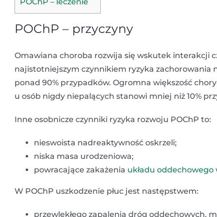
POChP – leczenie
POChP – przyczyny
Omawiana choroba rozwija się wskutek interakcji
najistotniejszym czynnikiem ryzyka zachorowania
ponad 90% przypadków. Ogromna większość chorych
u osób nigdy niepalących stanowi mniej niż 10% przy
Inne osobnicze czynniki ryzyka rozwoju POChP to:
nieswoista nadreaktywność oskrzeli;
niska masa urodzeniowa;
powracające zakażenia
układu oddechowego
W POChP uszkodzenie płuc jest następstwem:
przewlekłego zapalenia dróg oddechowych, mią