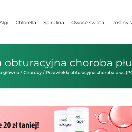
Algi
Chlorella
Spirulina
Owoce świata
Rośliny 
a obturacyjna choroba pł
a główna
Choroby
Przewlekła obturacyjna choroba płuc (