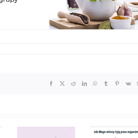
Facebook
X
Reddit
LinkedIn
WhatsApp
Tumblr
Pinterest
Vk