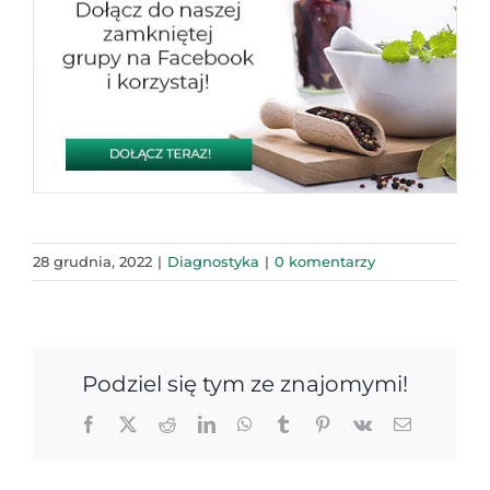
28 grudnia, 2022
|
Diagnostyka
|
0 komentarzy
Podziel się tym ze znajomymi!
Facebook
X
Reddit
LinkedIn
WhatsApp
Tumblr
Pinterest
Vk
Email