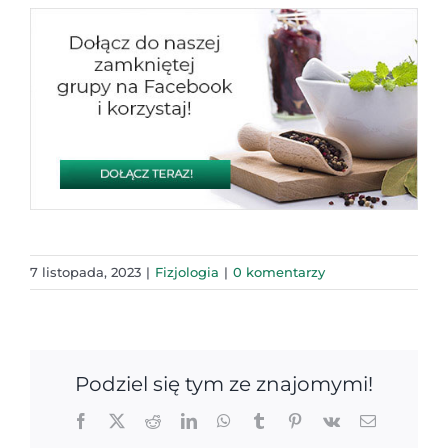
7 listopada, 2023
|
Fizjologia
|
0 komentarzy
Podziel się tym ze znajomymi!
Facebook
X
Reddit
LinkedIn
WhatsApp
Tumblr
Pinterest
Vk
Email