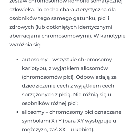
zestaw chromosomów komórki somatycznej
człowieka. To cecha charakterystyczna dla
osobników tego samego gatunku, płci i
zdrowych (lub dotkniętych identycznymi
aberracjami chromosomowymi). W kariotypie
wyróżnia się:
autosomy – wszystkie chromosomy
kariotypu, z wyjątkiem allosomów
(chromosomów płci). Odpowiadają za
dziedziczenie cech z wyjątkiem cech
sprzężonych z płcią. Nie różnią się u
osobników różnej płci;
allosomy – chromosomy płci oznaczane
symbolami X i Y (para XY występuje u
mężczyzn, zaś XX – u kobiet).