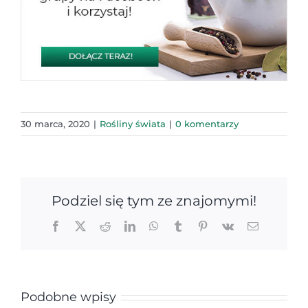
30 marca, 2020
|
Rośliny świata
|
0 komentarzy
Podziel się tym ze znajomymi!
Facebook
X
Reddit
LinkedIn
WhatsApp
Tumblr
Pinterest
Vk
Email
Podobne wpisy