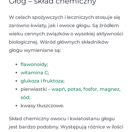
Głóg – skład chemiczny
W celach spożywczych i leczniczych stosuje się
zarówno kwiaty, jak i owoce głogu. Są źródłem
wieku cennych związków o wysokiej aktywności
biologicznej. Wśród głównych składników
głogu wymieniane są:
flawonoidy
;
witamina C
;
glukoza
i
fruktoza
;
pierwiastki –
wapń
,
potas
,
fosfor
,
magnez
,
sód
;
kwasy tłuszczowe.
Skład chemiczny owocu i kwiatostanu głogu
jest bardzo podobny. Występują różnice w ilości