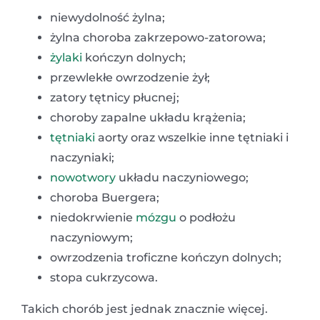
niewydolność żylna;
żylna choroba zakrzepowo-zatorowa;
żylaki
kończyn dolnych;
przewlekłe owrzodzenie żył;
zatory tętnicy płucnej;
choroby zapalne układu krążenia;
tętniaki
aorty oraz wszelkie inne tętniaki i
naczyniaki;
nowotwory
układu naczyniowego;
choroba Buergera;
niedokrwienie
mózgu
o podłożu
naczyniowym;
owrzodzenia troficzne kończyn dolnych;
stopa cukrzycowa.
Takich chorób jest jednak znacznie więcej.