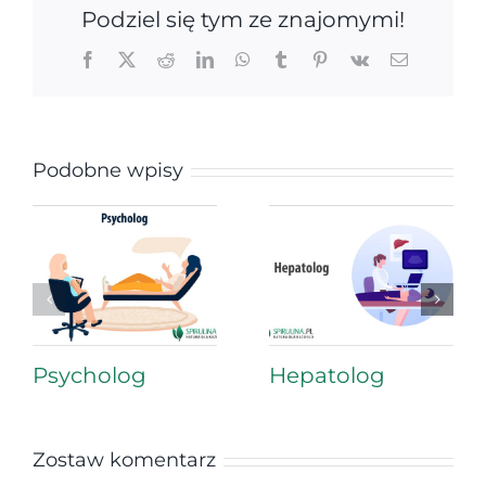
Podziel się tym ze znajomymi!
Facebook
X
Reddit
LinkedIn
WhatsApp
Tumblr
Pinterest
Vk
Email
Podobne wpisy
Psycholog
Hepatolog
Zostaw komentarz