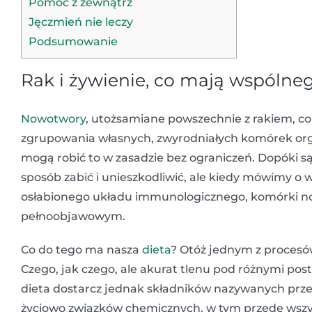
Pomoc z zewnątrz
Jęczmień nie leczy
Podsumowanie
Rak i żywienie, co mają wspólne
Nowotwory
, utożsamiane powszechnie z rakiem, co
zgrupowania własnych, zwyrodniałych komórek organ
mogą robić to w zasadzie bez ograniczeń. Dopóki s
sposób zabić i unieszkodliwić, ale kiedy mówimy o
osłabionego układu immunologicznego, komórki
pełnoobjawowym.
Co do tego ma nasza
dieta
? Otóż jednym z procesó
Czego, jak czego, ale akurat tlenu pod różnymi po
dieta dostarcz jednak składników nazywanych prze
życiowo związków chemicznych, w tym przede wsz