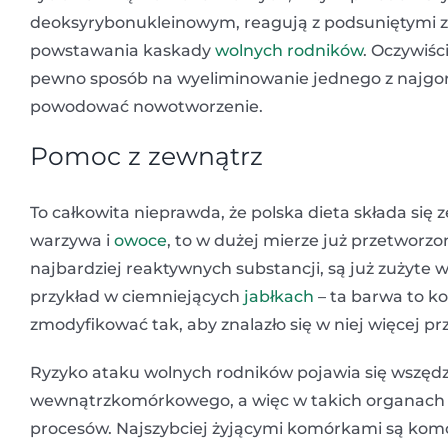
deoksyrybonukleinowym, reagują z podsuniętymi 
powstawania kaskady
wolnych rodników
. Oczywiśc
pewno sposób na wyeliminowanie jednego z najgor
powodować nowotworzenie.
Pomoc z zewnątrz
To całkowita nieprawda, że polska dieta składa się 
warzywa i
owoce
, to w dużej mierze już przetworzo
najbardziej reaktywnych substancji, są już zużyte
przykład w ciemniejących
jabłkach
– ta barwa to ko
zmodyfikować tak, aby znalazło się w niej więcej prz
Ryzyko ataku wolnych rodników pojawia się wszędz
wewnątrzkomórkowego, a więc w takich organach i 
procesów. Najszybciej żyjącymi komórkami są komór