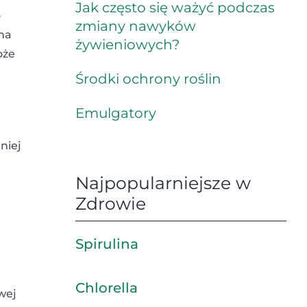
Jak często się ważyć podczas
o
zmiany nawyków
 na
żywieniowych?
oże
Środki ochrony roślin
Emulgatory
niej
Najpopularniejsze w
Zdrowie
Spirulina
Chlorella
wej