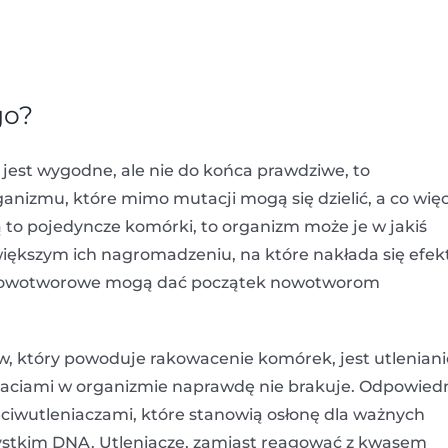
go?
 jest wygodne, ale nie do końca prawdziwe, to
izmu, które mimo mutacji mogą się dzielić, a co więc
ą to pojedyncze komórki, to organizm może je w jakiś
 większym ich nagromadzeniu, na które nakłada się efek
 nowotworowe mogą dać początek nowotworom
w, który powoduje rakowacenie komórek, jest utleniani
staciami w organizmie naprawdę nie brakuje. Odpowied
ciwutleniaczami, które stanowią osłonę dla ważnych
ystkim DNA. Utleniacze, zamiast reagować z kwasem