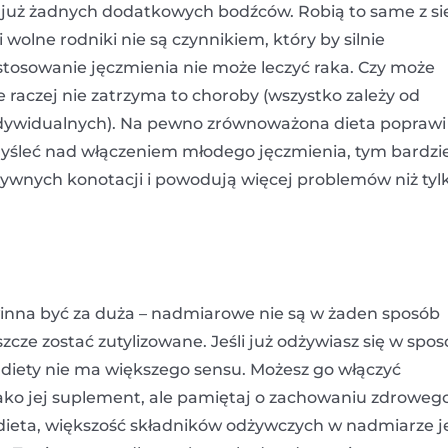
 już żadnych dodatkowych bodźców. Robią to same z si
 wolne rodniki nie są czynnikiem, który by silnie
tosowanie jęczmienia nie może leczyć raka. Czy może
 raczej nie zatrzyma to choroby (wszystko zależy od
ndywidualnych). Na pewno zrównoważona dieta poprawi
yśleć nad włączeniem młodego jęczmienia, tym bardzie
tywnych konotacji i powodują więcej problemów niż tyl
winna być za duża – nadmiarowe nie są w żaden sposób
cze zostać zutylizowane. Jeśli już odżywiasz się w spo
 diety nie ma większego sensu. Możesz go włączyć
 jako jej suplement, ale pamiętaj o zachowaniu zdroweg
 dieta, większość składników odżywczych w nadmiarze j