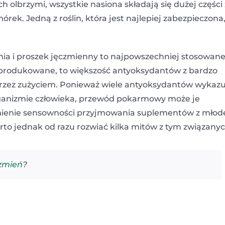
ch olbrzymi, wszystkie nasiona składają się dużej części 
ek. Jedną z roślin, która jest najlepiej zabezpieczona
nia i proszek jęczmienny to najpowszechniej stosowan
io produkowane, to większość antyoksydantów z bardzo
ć przez zużyciem. Ponieważ wiele antyoksydantów wykaz
rganizmie człowieka, przewód pokarmowy może je
nienie sensowności przyjmowania suplementów z młod
to jednak od razu rozwiać kilka mitów z tym związanyc
czmień
?