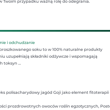
 w Twoim przypadku ważną rolę do odegrania.
anie i odchudzanie
 sproszkowanego soku to w 100% naturalne produkty
niu uzupełniają składniki odżywcze i wspomagają
h toksyn …
s polisacharydowy jagód Goji jako element fitoterapii 
iwości prozdrowotnych owoców roślin egzotycznych, Pos