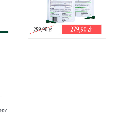
–
tępy