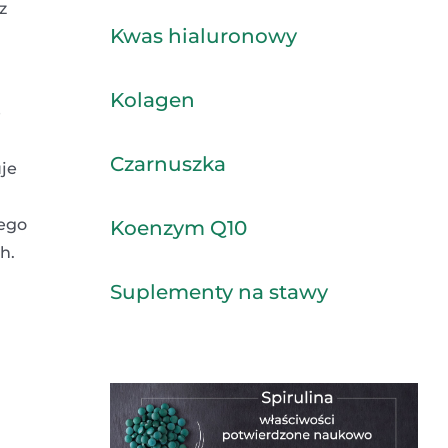
z
Kwas hialuronowy
,
Kolagen
e
Czarnuszka
uje
ego
Koenzym Q10
h.
Suplementy na stawy