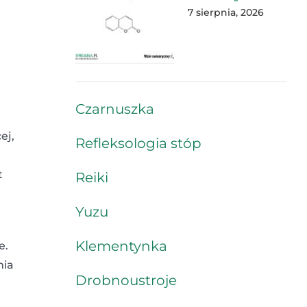
7 sierpnia, 2026
Czarnuszka
ej,
Refleksologia stóp
t
Reiki
Yuzu
Klementynka
e.
nia
Drobnoustroje