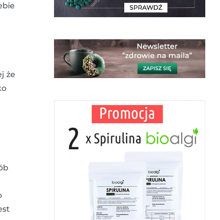
ebie
j że
ko
sób
o
est