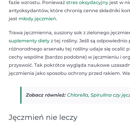
fazie wzrostu. Ponieważ
stres oksydacyjny
jest w ni
antyoksydantów, które chronią cenne składniki komór
jest
młody jęczmień
.
Trawa jęczmienna, suszony sok z zielonego jęczmie
suplementy diety
z tej rośliny. Jeśli są odpowiedn
różnorodnego arsenału tej rośliny udaje się ocali
cechy wspólne (bardzo podobne) w jęczmieniu i o
przyswoić. Tak pokrótce wygląda naukowe uzasad
jęczmienia jako sposobu ochrony przed rakiem. War
Zobacz również:
Chlorella, Spirulina czy ję
Jęczmień nie leczy