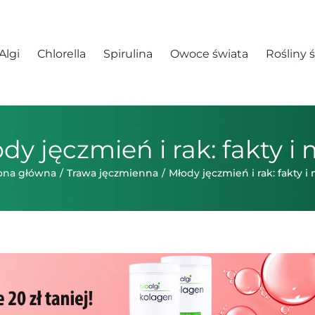
Algi
Chlorella
Spirulina
Owoce świata
Rośliny 
dy jęczmień i rak: fakty i 
ona główna
Trawa jęczmienna
Młody jęczmień i rak: fakty i 