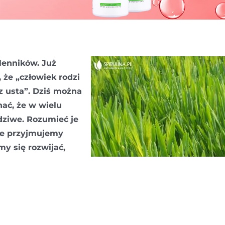
lenników. Już
 że „człowiek rodzi
z usta”. Dziś można
ać, że w wielu
dziwe. Rozumieć je
iwe przyjmujemy
y się rozwijać,