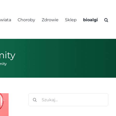
świata
Choroby
Zdrowie
Sklep
bioalgi
mity
mity
Szukaj