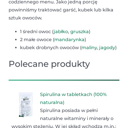
codziennego menu. Jako jedną porcję
powinniśmy traktować garść, kubek lub kilka
sztuk owoców.
1 średni owoc (
jabłko
,
gruszka
)
2 małe owoce (
mandarynka
)
kubek drobnych owoców (
maliny
,
jagody
)
Polecane produkty
Spirulina w tabletkach (100%
naturalna)
Spirulina posiada w pełni
naturalne witaminy i minerały o
wysokim stężeniu. W jej skład wchodzą m.in.: