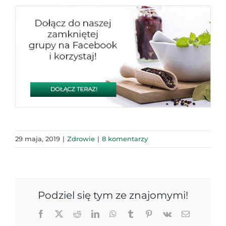
29 maja, 2019
|
Zdrowie
|
8 komentarzy
Podziel się tym ze znajomymi!
Facebook
X
Reddit
LinkedIn
WhatsApp
Tumblr
Pinterest
Vk
Email