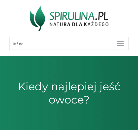
Przejdź
do
zawartości
Idź do...
Kiedy najlepiej jeść
owoce?