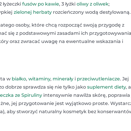
 2 łyżeczki
fusów po kawie
, 3 łyżki
oliwy z oliwek
;
ypkiej
zielonej herbaty
rozcieńczony wodą destylowaną.
Dlatego osoby, które chcą rozpocząć swoją przygodę z
ć się z podstawowymi zasadami ich przygotowywania
skóry oraz zwracać uwagę na ewentualne wskazania i
ata w
białko
,
witaminy
,
minerały
i
przeciwutleniacze
. Jej
zo dobrze sprawdza się nie tylko jako
suplement diety
, 
eczka ze Spiruliny
intensywnie nawilża skórę, poprawia 
żne, jej przygotowanie jest wyjątkowo proste. Wystarc
oda), aby stworzyć naturalny kosmetyk bez konserwantów