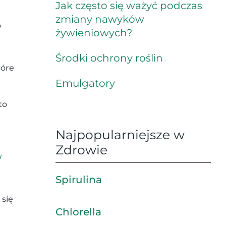
Jak często się ważyć podczas
zmiany nawyków
o
żywieniowych?
Środki ochrony roślin
tóre
Emulgatory
to
Najpopularniejsze w
Zdrowie
w
Spirulina
się
Chlorella