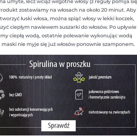
umyte, lecz wciąż wilgotne włosy (z reguły pomija si
. Produkt zostawiamy na włosach na około 20 minut. Aby
tworzyć łuski włosa, można spiąć włosy w lekki koczek,
suszyć ciepłym nawiewem suszarki do włosów. Po upływie
y ciepłą wodą, ostatnie polewanie wykonując wodą
u maski nie myje się już włosów ponownie szamponem.