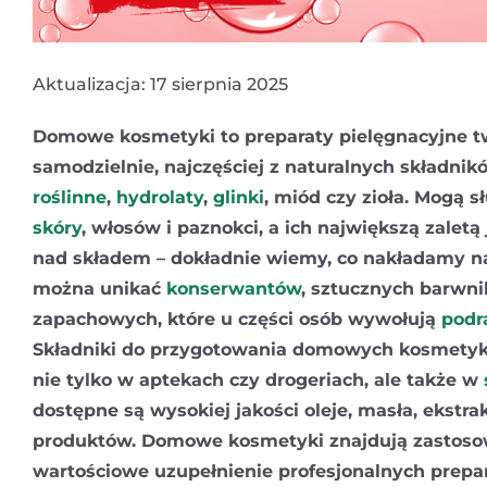
Aktualizacja: 17 sierpnia 2025
Domowe kosmetyki to preparaty pielęgnacyjne 
samodzielnie, najczęściej z naturalnych składnik
roślinne
,
hydrolaty
,
glinki
, miód czy zioła. Mogą s
skóry
, włosów i paznokci, a ich największą zaletą 
nad składem – dokładnie wiemy, co nakładamy na
można unikać
konserwantów
, sztucznych barwni
zapachowych, które u części osób wywołują
podr
Składniki do przygotowania domowych kosmety
nie tylko w aptekach czy drogeriach, ale także w
dostępne są wysokiej jakości oleje, masła, ekstra
produktów. Domowe kosmetyki znajdują zastosowa
wartościowe uzupełnienie profesjonalnych prepa