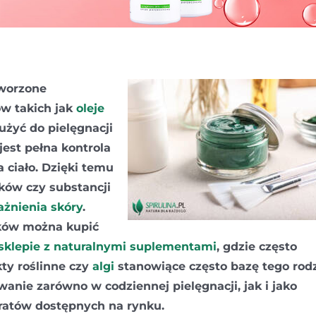
tworzone
ów takich jak
oleje
łużyć do pielęgnacji
jest pełna kontrola
 ciało. Dzięki temu
ków czy substancji
ażnienia skóry
.
ków można kupić
sklepie z naturalnymi suplementami
, gdzie często
kty roślinne czy
algi
stanowiące często bazę tego rod
nie zarówno w codziennej pielęgnacji, jak i jako
ratów dostępnych na rynku.