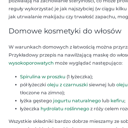
pozwalają na zachowanie sterylności, co może pro
reguły wykorzystać je jak najszybciej (w ciągu kilk
jak utrwalanie makijażu czy trwałość zapachu, m
Domowe kosmetyki do włosów
W warunkach domowych z łatwością można przyrz
Przykładowy przepis na nawilżającą maskę do włos
wysokoporowatych
może wyglądać następująco:
Spirulina w proszku
(1 łyżeczka);
pół łyżeczki
oleju z czarnuszki
siewnej lub
olej
tłoczone na zimno);
łyżka gęstego
jogurtu naturalnego
lub
kefiru
;
łyżeczka
hydrolatu roślinnego
z róży celem roz
Wszystkie składniki bardzo dobrze mieszamy ze sobą 