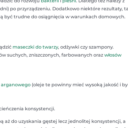
wadzić do rozwoju
bakterii
i
pleśni
. Dlatego też należy z
u dni) po przyrządzeniu. Dodatkowo niektóre rezultaty, t
ogą być trudne do osiągnięcia w warunkach domowych.
ądzić
maseczki do twarzy
, odżywki czy szampony.
ów suchych, zniszczonych, farbowanych oraz
włosów
u arganowego
(oleje te powinny mieć wysoką jakość i by
cieńczenia konsystencji.
aż do uzyskania gęstej lecz jednolitej konsystencji, a