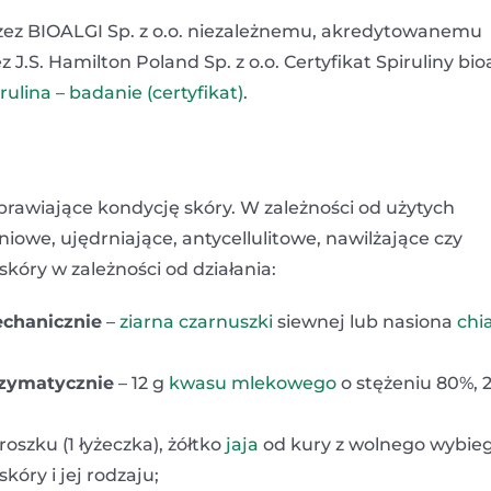
zez BIOALGI Sp. z o.o. niezależnemu, akredytowanemu
S. Hamilton Poland Sp. z o.o. Certyfikat Spiruliny bioa
rulina – badanie (certyfikat)
.
awiające kondycję skóry. W zależności od użytych
owe, ujędrniające, antycellulitowe, nawilżające czy
óry w zależności od działania:
chanicznie
–
ziarna czarnuszki
siewnej lub nasiona
chi
nzymatycznie
– 12 g
kwasu mlekowego
o stężeniu 80%, 
oszku (1 łyżeczka), żółtko
jaja
od kury z wolnego wybieg
kóry i jej rodzaju;