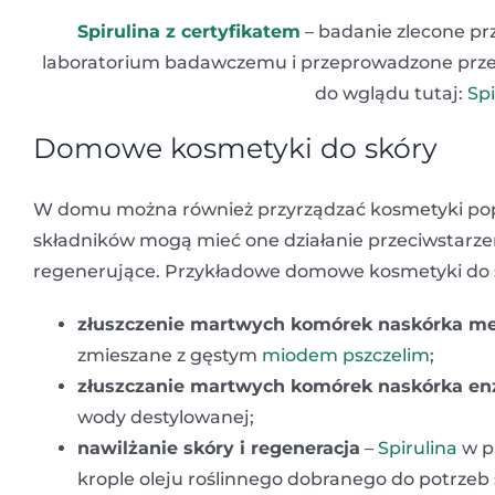
Spirulina z certyfikatem
– badanie zlecone pr
laboratorium badawczemu i przeprowadzone przez J.
do wglądu tutaj:
Spi
Domowe kosmetyki do skóry
W domu można również przyrządzać kosmetyki popr
składników mogą mieć one działanie przeciwstarzeni
regenerujące. Przykładowe domowe kosmetyki do sk
złuszczenie martwych komórek naskórka me
zmieszane z gęstym
miodem pszczelim
;
złuszczanie martwych komórek naskórka e
wody destylowanej;
nawilżanie skóry i regeneracja
–
Spirulina
w pr
krople oleju roślinnego dobranego do potrzeb s