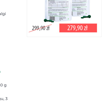
lgi
a
20 g
u, 3