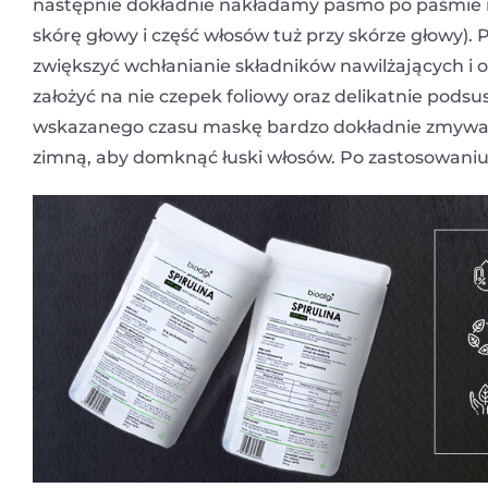
następnie dokładnie nakładamy pasmo po paśmie na 
skórę głowy i część włosów tuż przy skórze głowy)
zwiększyć wchłanianie składników nawilżających i o
założyć na nie czepek foliowy oraz delikatnie pod
wskazanego czasu maskę bardzo dokładnie zmywam
zimną, aby domknąć łuski włosów. Po zastosowani