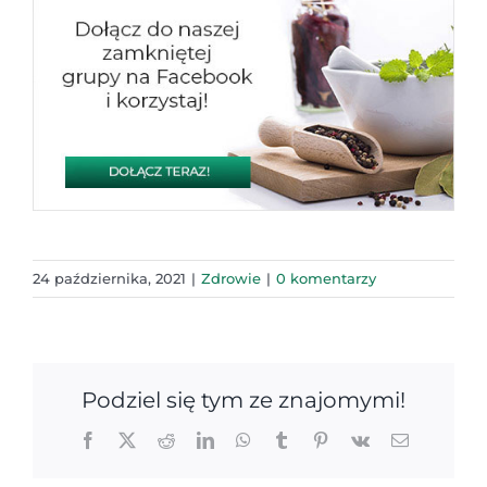
24 października, 2021
|
Zdrowie
|
0 komentarzy
Podziel się tym ze znajomymi!
Facebook
X
Reddit
LinkedIn
WhatsApp
Tumblr
Pinterest
Vk
Email