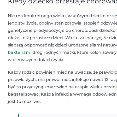
Kiedy dziecko przestaje chorowa
Nie ma konkretnego wieku, w którym dziecko przes
jego styl życia, ogólny stan zdrowia, stopień odżywi
genetyczne predyspozycje do chorób. Jeśli dziecko 
dłużej, niż pozostałe dzieci. Warto zaznaczyć, że d
słabszą odporność niż dzieci urodzone siłami natury
bakteriami
dróg rodnych matki, które kolonizowa
w pierwszych dniach życia.
Każdy rodzic powinien mieć na uwadze, że prawidłow
przewlekłych, ma prawo mieć infekcje nawet 12 razy
być to przyczyną zmartwień na etapie wieku przed
bagatelizować. Każda infekcja wymaga odpowiednieg
jest to możliwe.