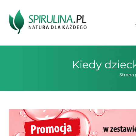
Przejdź
do
zawartości
Kiedy dziec
Strona