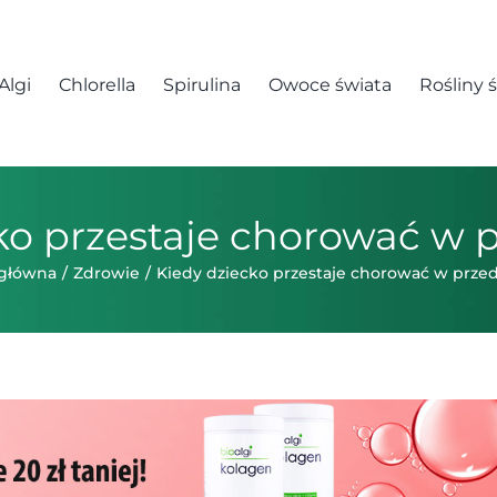
Algi
Chlorella
Spirulina
Owoce świata
Rośliny 
ko przestaje chorować w 
 główna
Zdrowie
Kiedy dziecko przestaje chorować w prze