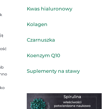
Kwas hialuronowy
ak
Kolagen
ją
Czarnuszka
ność
Koenzym Q10
ób
Suplementy na stawy
inno
lko