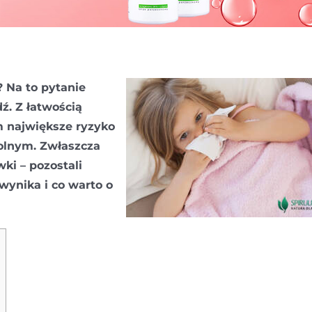
 Na to pytanie
ź. Z łatwością
 największe ryzyko
kolnym. Zwłaszcza
wki – pozostali
wynika i co warto o