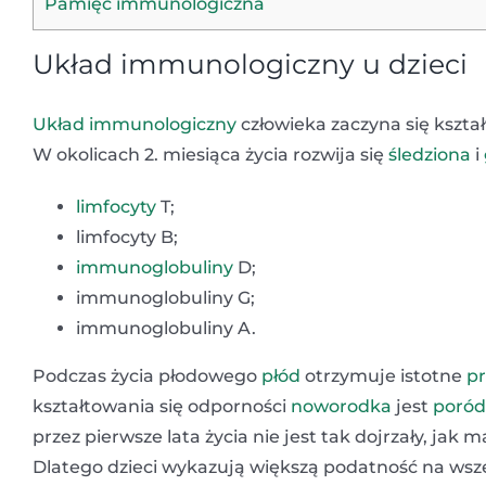
Pamięć immunologiczna
Układ immunologiczny u dzieci
Układ immunologiczny
człowieka zaczyna się kszta
W okolicach 2. miesiąca życia rozwija się
śledziona
i
limfocyty
T;
limfocyty B;
immunoglobuliny
D;
immunoglobuliny G;
immunoglobuliny A.
Podczas życia płodowego
płód
otrzymuje istotne
pr
kształtowania się odporności
noworodka
jest
poród
przez pierwsze lata życia nie jest tak dojrzały, jak
Dlatego dzieci wykazują większą podatność na wszel