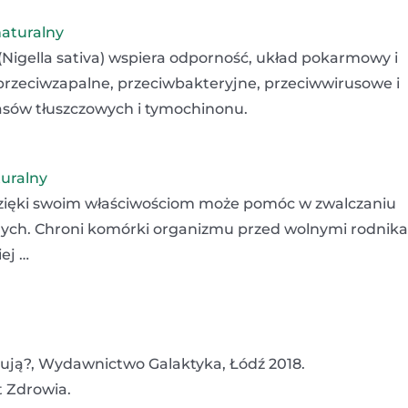
naturalny
 (Nigella sativa) wspiera odporność, układ pokarmowy i
przeciwzapalne, przeciwbakteryjne, przeciwwirusowe i
sów tłuszczowych i tymochinonu.
turalny
 dzięki swoim właściwościom może pomóc w zwalczaniu
nych. Chroni komórki organizmu przed wolnymi rodnik
ej …
rują?, Wydawnictwo Galaktyka, Łódź 2018.
t Zdrowia.