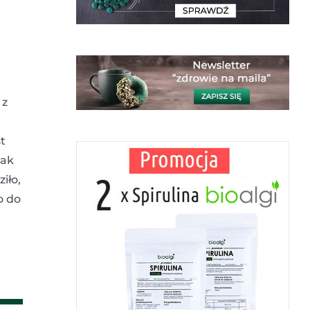
 z
t
nak
iło,
o do