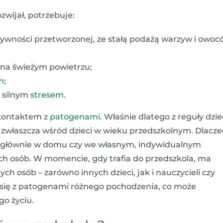
wijał, potrzebuje:
 żywności przetworzonej, ze stałą podażą warzyw i owoc
j na świeżym powietrzu;
m
;
 silnym
stresem
.
 kontaktem z
patogenami
. Właśnie dlatego z reguły dzie
 zwłaszcza wśród dzieci w wieku przedszkolnym. Dlacz
ło głównie w domu czy we własnym, indywidualnym
ych osób. W momencie, gdy trafia do przedszkola, ma
h osób – zarówno innych dzieci, jak i nauczycieli czy
się z patogenami różnego pochodzenia, co może
go życiu.