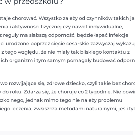
ć w przedszkolu?
taje chorować. Wszystko zależy od czynników takich j
enia i aktywności fizycznej czy nawet indywidualne,
z reguły ma słabszą odporność, będzie łapać infekcje
zieci urodzone poprzez cięcie cesarskie zazwyczaj wykazu
 z tego względu, że nie miały tak bliskiego kontaktu z
ły ich organizm i tym samym pomagały budować odpor
o rozwijające się, zdrowe dziecko, czyli takie bez chor
 do roku. Zdarza się, że choruje co 2 tygodnie. Nie pow
szkolnego, jednak mimo tego nie należy problemu
o leczenia, zwłaszcza metodami naturalnymi, jeśli ty