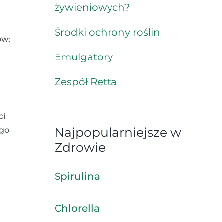
żywieniowych?
Środki ochrony roślin
ów;
Emulgatory
Zespół Retta
ci
Najpopularniejsze w
ego
Zdrowie
Spirulina
Chlorella