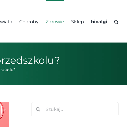
świata
Choroby
Zdrowie
Sklep
bioalgi
przedszkolu?
dszkolu?
Szukaj