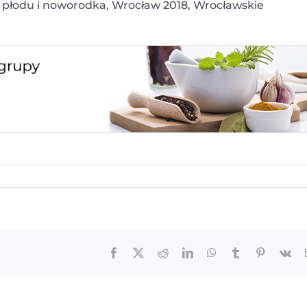
 płodu i noworodka, Wrocław 2018, Wrocławskie
Facebook
X
Reddit
LinkedIn
WhatsApp
Tumblr
Pinterest
Vk