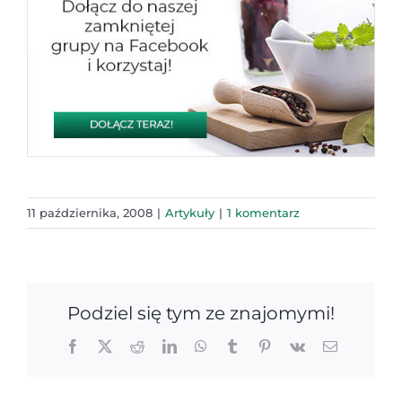
11 października, 2008
|
Artykuły
|
1 komentarz
Podziel się tym ze znajomymi!
Facebook
X
Reddit
LinkedIn
WhatsApp
Tumblr
Pinterest
Vk
Email