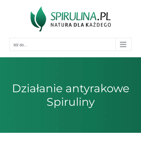
Przejdź
do
zawartości
Idź do...
Działanie antyrakowe
Spiruliny