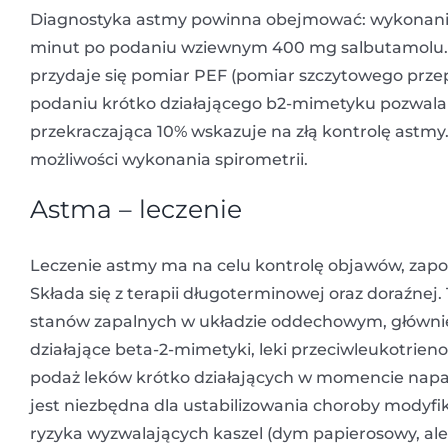
Diagnostyka astmy powinna obejmować: wykonan
minut po podaniu wziewnym 400 mg salbutamolu. 
przydaje się pomiar PEF (pomiar szczytowego pr
podaniu krótko działającego b2-mimetyku pozwal
przekraczająca 10% wskazuje na złą kontrolę astm
możliwości wykonania spirometrii.
Astma – leczenie
Leczenie astmy ma na celu kontrolę objawów, zapob
Składa się z terapii długoterminowej oraz doraźne
stanów zapalnych w układzie oddechowym, główni
działające beta-2-mimetyki, leki przeciwleukotrienow
podaż leków krótko działających w momencie nap
jest niezbędna dla ustabilizowania choroby modyfi
ryzyka wyzwalających kaszel (dym papierosowy, ale