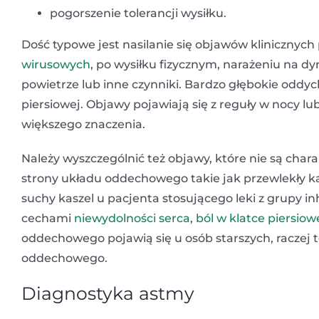
pogorszenie tolerancji wysiłku.
Dość typowe jest nasilanie się objawów klinicznych
wirusowych
, po wysiłku fizycznym, narażeniu na d
powietrze lub inne czynniki. Bardzo głębokie oddyc
piersiowej. Objawy pojawiają się z reguły w nocy l
większego znaczenia.
Należy wyszczególnić też objawy, które nie są char
strony układu oddechowego takie jak przewlekły k
suchy kaszel u pacjenta stosującego leki z grupy 
cechami
niewydolności serca
,
ból w klatce piersiow
oddechowego pojawią się u osób starszych, raczej 
oddechowego.
Diagnostyka astmy