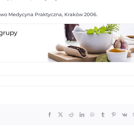
two Medycyna Praktyczna, Kraków 2006.
Facebook
X
Reddit
LinkedIn
WhatsApp
Tumblr
Pinterest
Vk