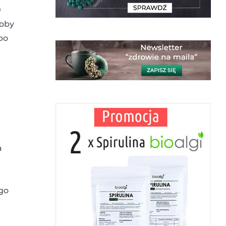
0
roby
po
a
go