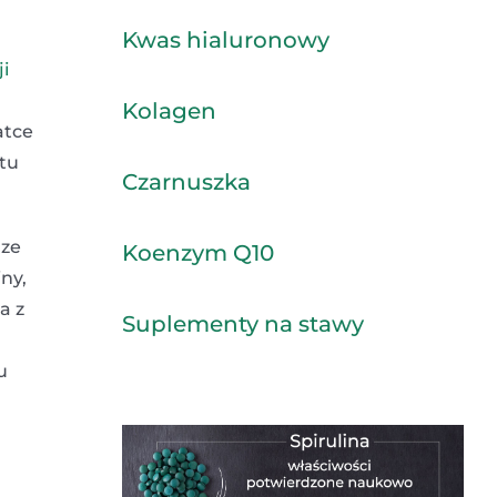
Kwas hialuronowy
ji
Kolagen
atce
 tu
Czarnuszka
 ze
Koenzym Q10
ny,
a z
Suplementy na stawy
u