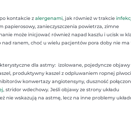
 po kontakcie z
alergenami
, jak również w trakcie
infekc
ym papierosowy, zanieczyszczenia powietrza, zimne
hanie może inicjować również napad kaszlu i ucisk w kl
ub nad ranem, choć u wielu pacjentów pora doby nie ma
akterystyczne dla astmy: izolowane, pojedyncze objawy
aszel, produktywny kaszel z odpluwaniem ropnej plwoci
inhibitorów konwertazy angiotensyny, duszność połączon
ej
, stridor wdechowy. Jeśli objawy ze strony układu
też nie wskazują na astmę, lecz na inne problemy układ