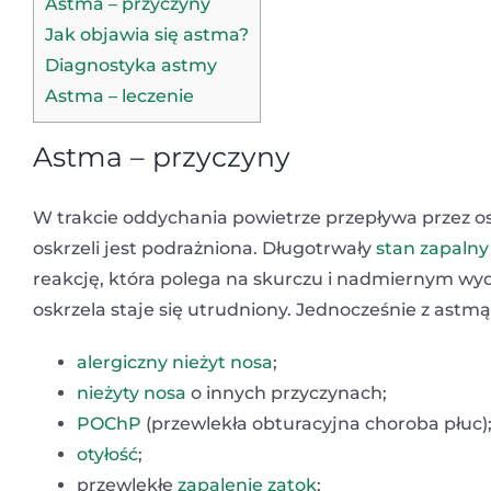
Astma – przyczyny
Jak objawia się astma?
Diagnostyka astmy
Astma – leczenie
Astma – przyczyny
W trakcie oddychania powietrze przepływa przez o
oskrzeli jest podrażniona. Długotrwały
stan zapalny
reakcję, która polega na skurczu i nadmiernym wyd
oskrzela staje się utrudniony. Jednocześnie z astmą
alergiczny nieżyt nosa
;
nieżyty nosa
o innych przyczynach;
POChP
(przewlekła obturacyjna choroba płuc)
otyłość
;
przewlekłe
zapalenie zatok
;