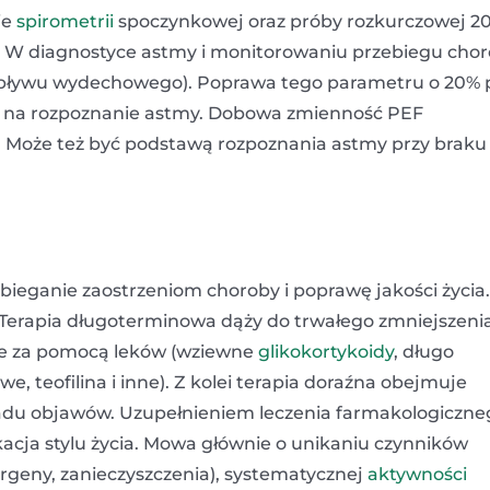
ie
spirometrii
spoczynkowej oraz próby rozkurczowej 2
W diagnostyce astmy i monitorowaniu przebiegu cho
zepływu wydechowego). Poprawa tego parametru o 20% 
a na rozpoznanie astmy. Dobowa zmienność PEF
y. Może też być podstawą rozpoznania astmy przy braku
ieganie zaostrzeniom choroby i poprawę jakości życia.
j. Terapia długoterminowa dąży do trwałego zmniejszeni
e za pomocą leków (wziewne
glikokortykoidy
, długo
e, teofilina i inne). Z kolei terapia doraźna obejmuje
adu objawów. Uzupełnieniem leczenia farmakologiczne
kacja stylu życia. Mowa głównie o unikaniu czynników
rgeny, zanieczyszczenia), systematycznej
aktywności