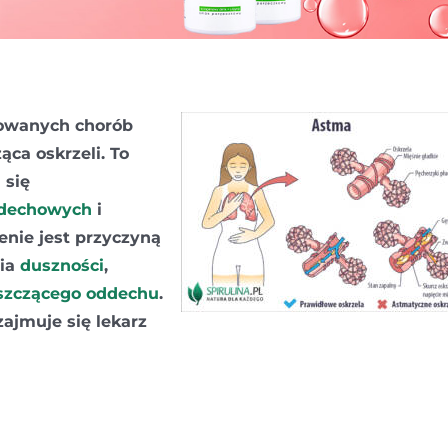
zowanych chorób
ąca oskrzeli. To
 się
ddechowych
i
enie jest przyczyną
nia
duszności
,
szczącego oddechu
.
ajmuje się lekarz