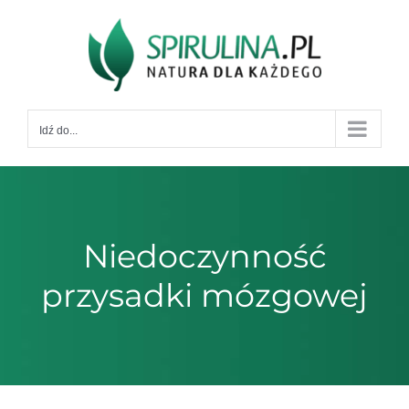
Przejdź
do
zawartości
Idź do...
Niedoczynność
przysadki mózgowej