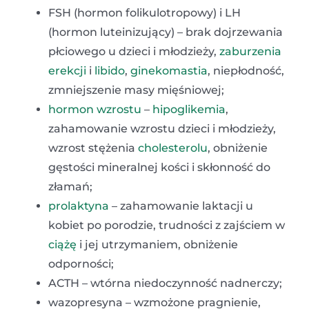
FSH (hormon folikulotropowy) i LH
(hormon luteinizujący) – brak dojrzewania
płciowego u dzieci i młodzieży,
zaburzenia
erekcji
i
libido
,
ginekomastia
, niepłodność,
zmniejszenie masy mięśniowej;
hormon wzrostu
–
hipoglikemia
,
zahamowanie wzrostu dzieci i młodzieży,
wzrost stężenia
cholesterolu
, obniżenie
gęstości mineralnej kości i skłonność do
złamań;
prolaktyna
– zahamowanie laktacji u
kobiet po porodzie, trudności z zajściem w
ciążę
i jej utrzymaniem, obniżenie
odporności;
ACTH – wtórna niedoczynność nadnerczy;
wazopresyna – wzmożone pragnienie,