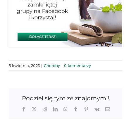
5 kwietnia, 2023
|
Choroby
|
0 komentarzy
Podziel się tym ze znajomymi!
Facebook
X
Reddit
LinkedIn
WhatsApp
Tumblr
Pinterest
Vk
Email