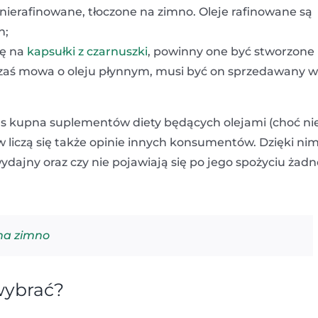
ą nierafinowane, tłoczone na zimno. Oleje rafinowane są
h;
ię na
kapsułki z czarnuszki
, powinny one być stworzone
i zaś mowa o oleju płynnym, musi być on sprzedawany w
as kupna suplementów diety będących olejami (choć ni
 liczą się także opinie innych konsumentów. Dzięki ni
ydajny oraz czy nie pojawiają się po jego spożyciu żadn
 na zimno
 wybrać?