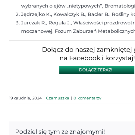
wybranych olejów „nietypowych”, Bromatologia
Jędrzejko K., Kowalczyk B., Bacler B., Roślin
Jurczak R., Reguła J., Właściwości prozdrowotn
moczanowej, Fozum Zaburzeń Metabolicznych,
19 grudnia, 2024
|
Czarnuszka
|
0 komentarzy
Podziel się tym ze znajomymi!