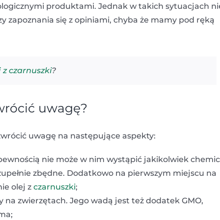
ekologicznymi produktami. Jednak w takich sytuacjach ni
y zapoznania się z opiniami, chyba że mamy pod ręką
 z czarnuszki
?
zwrócić uwagę?
zwrócić uwagę na następujące aspekty:
ałą pewnością nie może w nim wystąpić jakikolwiek chemi
 zupełnie zbędne. Dodatkowo na pierwszym miejscu na
ie olej z
czarnuszki
;
y na zwierzętach. Jego wadą jest też dodatek GMO,
 ma;