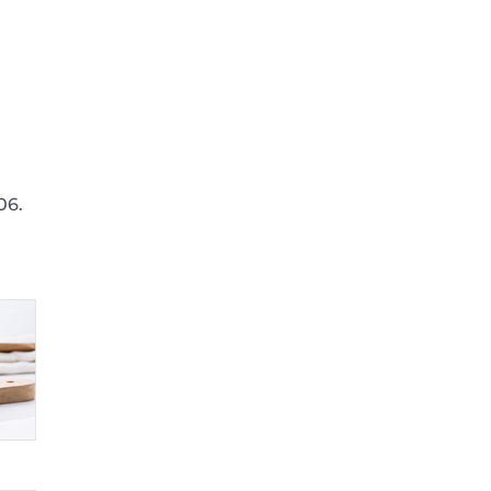
06.
h