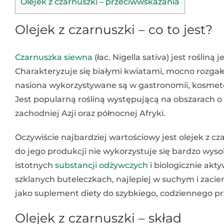
Olejek z czarnuszki – przeciwwskazania
Olejek z czarnuszki – co to jest?
Czarnuszka siewna
(łac. Nigella sativa) jest roślin
Charakteryzuje się białymi kwiatami, mocno rozgał
nasiona wykorzystywane są w gastronomii, kosmet
Jest popularną rośliną występującą na obszarach o c
zachodniej Azji oraz północnej Afryki.
Oczywiście najbardziej wartościowy jest olejek z cz
do jego produkcji nie wykorzystuje się bardzo wys
istotnych
substancji odżywczych
i biologicznie ak
szklanych buteleczkach, najlepiej w suchym i zaci
jako suplement diety do szybkiego, codziennego p
Olejek z czarnuszki – skład