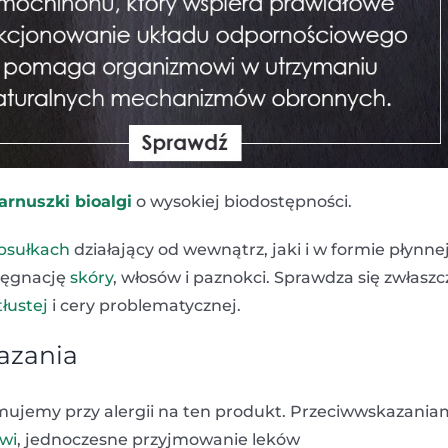
zarnuszki bioalgi
o wysokiej biodostępności.
apsułkach
działający od wewnątrz, jaki i w formie płynne
lęgnację
skóry
, włosów i paznokci. Sprawdza się zwłaszc
tłustej
i cery problematycznej.
azania
jmujemy przy alergii na ten produkt. Przeciwwskazania
rwi
, jednoczesne przyjmowanie leków