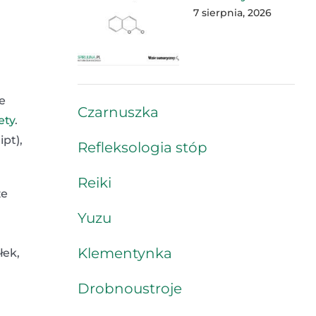
7 sierpnia, 2026
e
Czarnuszka
ety
.
pt),
Refleksologia stóp
Reiki
że
Yuzu
Klementynka
łek,
Drobnoustroje