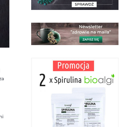
j
za
mi