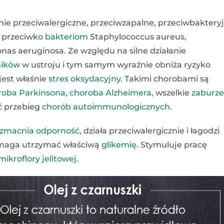
nie przeciwalergiczne, przeciwzapalne, przeciwbakteryj
a przeciwko
bakteriom
Staphylococcus aureus,
onas aeruginosa. Ze względu na silne działanie
ników
w ustroju i tym samym wyraźnie obniża ryzyko
jest właśnie
stres oksydacyjny
. Takimi chorobami są
roba Parkinsona
,
choroba Alzheimera
, wszelkie
zaburze
ć przebieg
chorób autoimmunologicznych
.
zmacnia odporność
, działa przeciwalergicznie i łagodzi
maga utrzymać właściwą
glikemię
. Stymuluje pracę
mikroflory jelitowej
.