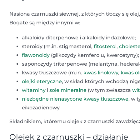
Nasiona czarnuszki siewnej, z których tłoczy się ole
Bogate są między innymi w:
alkaloidy diterpenowe i alkaloidy indazolowe;
steroidy (m.in. stigmasterol,
fitosterol
,
choleste
flawonoidy
(glikozydy kemferolu, kwercetyny);
saponozydy triterpenowe (melantyna, hederak
kwasy tłuszczowe (m.in.
kwas linolowy
,
kwas o
olejki eteryczne
, w skład których wchodzą nige
witaminy
i
sole mineralne
(w tym zwłaszcza
wi
niezbędne nienasycone kwasy tłuszczowe
, w 
eikozadienowy.
Składnikiem, któremu olejek z czarnuszki zawdzięc
Olejek z czarnuszki – działanie