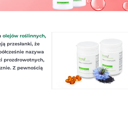
h
olejów roślinnych
,
ją przesłanki, że
spółcześnie nazywa
ci prozdrowotnych,
cznie. Z pewnością