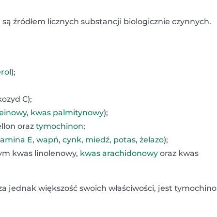
j, są źródłem licznych substancji biologicznie czynnych.
rol
);
ozyd C);
leinowy
,
kwas palmitynowy
);
llon oraz
tymochinon
;
tamina E
,
wapń
,
cynk
,
miedź
,
potas
,
żelazo
);
tym kwas linolenowy,
kwas arachidonowy
oraz kwas
za jednak większość swoich właściwości, jest tymochino