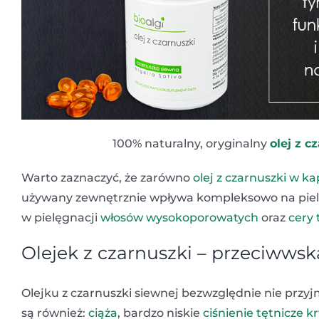
100% naturalny, oryginalny
olej z c
Warto zaznaczyć, że zarówno
olej z czarnuszki w k
używany zewnętrznie wpływa kompleksowo na pie
w pielęgnacji
włosów wysokoporowatych
oraz
cery 
Olejek z czarnuszki – przeciwwsk
Olejku z czarnuszki siewnej bezwzględnie nie przy
są również:
ciąża
, bardzo niskie
ciśnienie tętnicze k