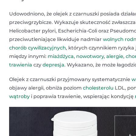
Udowodniono, że olejek z czarnuszki posiada działa
przeciwgrzybicze. Wykazuje skuteczność zwłaszcz
Helicobacter pylori, Escherichia-Coli oraz Pseudom
przeciwutleniające likwiduje nadmiar
wolnych rod
chorób cywilizacyjnych
, których czynnikiem ryzyka 
między innymi:
miażdżyca
,
nowotwory
,
alergie
,
cho
trawienia
czy
depresja
. Wykazano, że może łagodzi
Olejek z czarnuszki przyjmowany systematycznie
w
objawy alergii, obniża poziom
cholesterolu
LDL, po
wątroby
i poprawia trawienie, wspierając kondycję