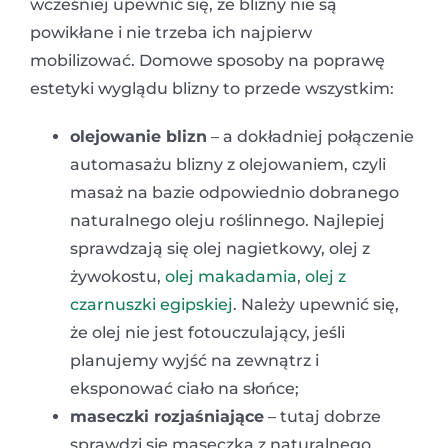
wcześniej upewnić się, że blizny nie są
powikłane i nie trzeba ich najpierw
mobilizować. Domowe sposoby na poprawę
estetyki wyglądu blizny to przede wszystkim:
olejowanie blizn
– a dokładniej połączenie
automasażu blizny z olejowaniem, czyli
masaż na bazie odpowiednio dobranego
naturalnego oleju roślinnego. Najlepiej
sprawdzają się olej nagietkowy, olej z
żywokostu,
olej makadamia
,
olej z
czarnuszki egipskiej
. Należy upewnić się,
że olej nie jest fotouczulający, jeśli
planujemy wyjść na zewnątrz i
eksponować ciało na słońce;
maseczki rozjaśniające
– tutaj dobrze
sprawdzi się maseczka z naturalnego