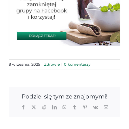
8 września, 2025
|
Zdrowie
|
0 komentarzy
Podziel się tym ze znajomymi!
Facebook
X
Reddit
LinkedIn
WhatsApp
Tumblr
Pinterest
Vk
Email