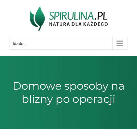
Przejdź
do
zawartości
Idź do...
Domowe sposoby na
blizny po operacji