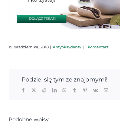
19 października, 2018
|
Antyoksydanty
|
1 komentarz
Podziel się tym ze znajomymi!
Facebook
X
Reddit
LinkedIn
WhatsApp
Tumblr
Pinterest
Vk
Email
Podobne wpisy