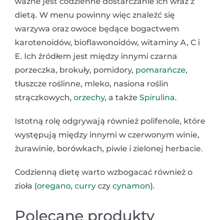
ważne jest codzienne dostarczanie ich wraz z
dietą. W menu powinny więc znaleźć się
warzywa oraz owoce będące bogactwem
karotenoidów, bioflawonoidów, witaminy A, C i
E. Ich źródłem jest między innymi czarna
porzeczka, brokuły, pomidory,
pomarańcze
,
tłuszcze roślinne, mleko, nasiona roślin
strączkowych,
orzechy
, a także
Spirulina
.
Istotną rolę odgrywają również polifenole, które
występują między innymi w czerwonym winie,
żurawinie, borówkach, piwie i zielonej herbacie.
Codzienną dietę warto wzbogacać również o
zioła (
oregano
,
curry
czy
cynamon
).
Polecane produkty