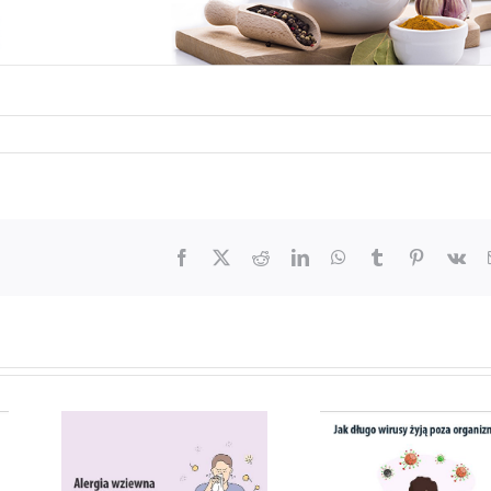
Facebook
X
Reddit
LinkedIn
WhatsApp
Tumblr
Pinterest
Vk