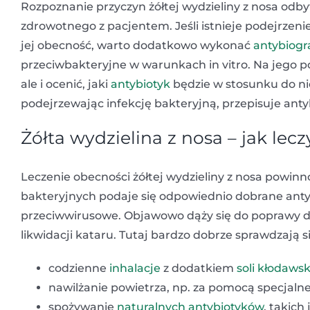
Rozpoznanie przyczyn żółtej wydzieliny z nosa odb
zdrowotnego z pacjentem. Jeśli istnieje podejrzeni
jej obecność, warto dodatkowo wykonać
antybiog
przeciwbakteryjne w warunkach in vitro. Na jego p
ale i ocenić, jaki
antybiotyk
będzie w stosunku do nic
podejrzewając infekcję bakteryjną, przepisuje anty
Żółta wydzielina z nosa – jak lecz
Leczenie obecności żółtej wydzieliny z nosa powi
bakteryjnych podaje się odpowiednio dobrane antyb
przeciwwirusowe. Objawowo dąży się do poprawy dr
likwidacji kataru. Tutaj bardzo dobrze sprawdzają 
codzienne
inhalacje
z dodatkiem
soli kłodawsk
nawilżanie powietrza, np. za pomocą specjaln
spożywanie
naturalnych antybiotyków
, takich