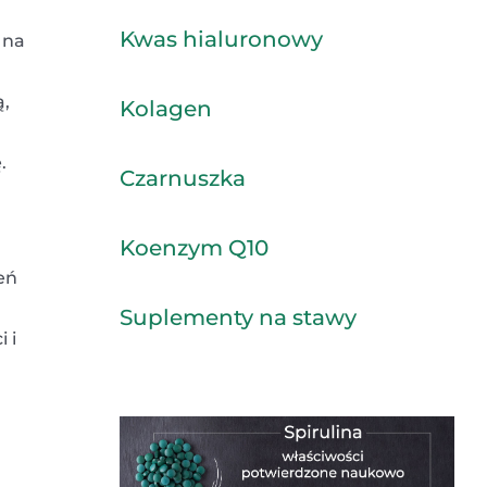
Kwas hialuronowy
 na
ą,
Kolagen
.
Czarnuszka
Koenzym Q10
eń
Suplementy na stawy
 i