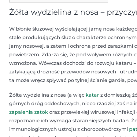
Żółta wydzielina z nosa – przycz
W błonie śluzowej wyściełającej jamę nosa każdeg
stale produkujących śluz o charakterze ochronnym
jamy nosowej, a zatem i ochrona przed zarazkami 
powietrzem. Zdarza się, że pod wpływem różnych c
wzmożona. Wówczas dochodzi do rozwoju kataru – m
zatykającą drożność przewodów nosowych i utrudn
ta może wręcz spływać po tylnej ścianie gardła, p
Żółta wydzielina z nosa (a więc
katar
z domieszką żó
górnych dróg oddechowych, nieco rzadziej zaś na i
zapalenia zatok
oraz przewlekłej wirusowej infekcj
rozpoznanie ich wymaga staranniejszych badań. Żół
immunologicznych ustroju z chorobotwórczymi
pa