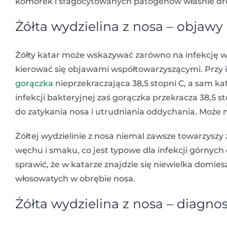
komórek i sfagocytowanych patogenów właśnie d
Żółta wydzielina z nosa – objawy
Żółty katar może wskazywać zarówno na infekcję wi
kierować się objawami współtowarzyszącymi. Przy 
gorączka
nieprzekraczająca 38,5 stopni C, a sam ka
infekcji bakteryjnej zaś gorączka przekracza 38,5 st
do zatykania nosa i utrudniania oddychania. Może 
Żółtej wydzielinie z nosa niemal zawsze towarzyszy
węchu i smaku, co jest typowe dla infekcji górn
sprawić, że w katarze znajdzie się niewielka domie
włosowatych w obrębie nosa.
Żółta wydzielina z nosa – diagno