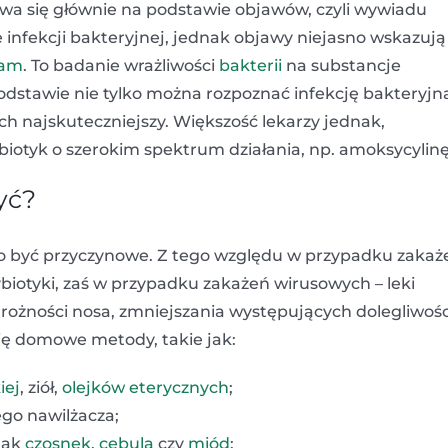
ywa się głównie na podstawie objawów, czyli wywiadu
e infekcji bakteryjnej, jednak objawy niejasno wskazują
ram
. To badanie wrażliwości
bakterii
na substancje
odstawie nie tylko można rozpoznać infekcję bakteryjn
h najskuteczniejszy. Większość lekarzy jednak,
biotyk o szerokim spektrum działania, np. amoksycylinę
yć?
nno być przyczynowe. Z tego względu w przypadku zakaż
iotyki, zaś w przypadku zakażeń wirusowych – leki
ożności nosa, zmniejszania występujących dolegliwości
się domowe metody, takie jak:
iej
, ziół,
olejków eterycznych
;
ego nawilżacza;
 jak
czosnek
,
cebula
czy
miód
;