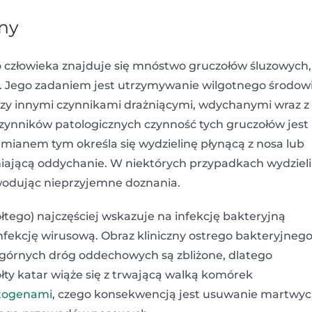
yny
o człowieka znajduje się mnóstwo gruczołów śluzowych,
. Jego zadaniem jest utrzymywanie wilgotnego środow
czy innymi czynnikami drażniącymi, wdychanymi wraz z
zynników patologicznych czynność tych gruczołów jest
ianem tym określa się wydzielinę płynącą z nosa lub
iającą oddychanie. W niektórych przypadkach wydziel
owodując nieprzyjemne doznania.
łtego) najczęściej wskazuje na infekcję bakteryjną
nfekcję wirusową. Obraz kliniczny ostrego bakteryjneg
i górnych dróg oddechowych są zbliżone, dlatego
ty katar wiąże się z trwającą walką komórek
togenami
, czego konsekwencją jest usuwanie martwy