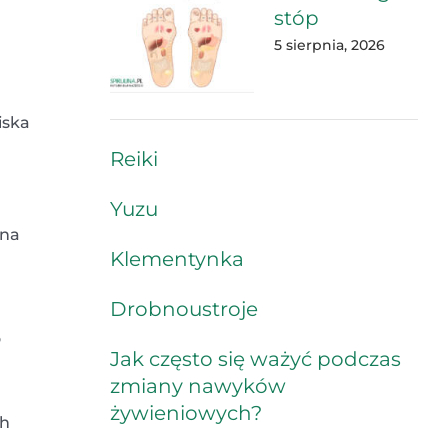
stóp
5 sierpnia, 2026
iska
Reiki
Yuzu
ina
Klementynka
Drobnoustroje
o
Jak często się ważyć podczas
zmiany nawyków
żywieniowych?
ch