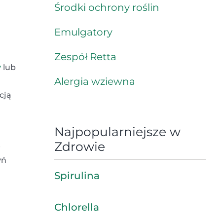
Środki ochrony roślin
Emulgatory
Zespół Retta
y
lub
Alergia wziewna
cją
Najpopularniejsze w
Zdrowie
e
yń
Spirulina
Chlorella