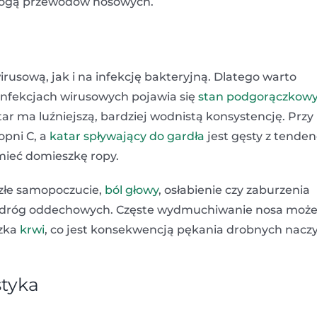
rogą przewodów nosowych.
rusową, jak i na infekcję bakteryjną. Dlatego warto
infekcjach wirusowych pojawia się
stan podgorączkow
tar ma luźniejszą, bardziej wodnistą konsystencję. Przy
opni C, a
katar spływający do gardła
jest gęsty z tenden
mieć domieszkę ropy.
 złe samopoczucie,
ból głowy
, osłabienie czy zaburzenia
ych dróg oddechowych. Częste wydmuchiwanie nosa moż
szka
krwi
, co jest konsekwencją pękania drobnych nacz
styka