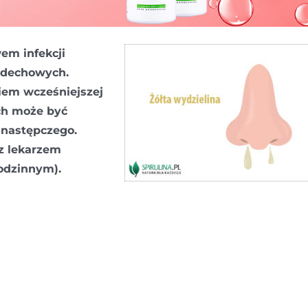
em infekcji
oddechowych.
niem wcześniejszej
ch może być
następczego.
z lekarzem
rodzinnym).