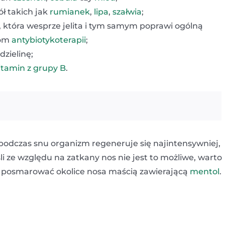
ół takich jak
rumianek
,
lipa
,
szałwia
;
, która wesprze jelita i tym samym poprawi ogólną
jom
antybiotykoterapii
;
dzielinę;
itamin z grupy B
.
podczas snu organizm regeneruje się najintensywniej,
li ze względu na zatkany nos nie jest to możliwe, warto
b posmarować okolice nosa maścią zawierającą
mentol
.