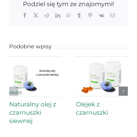
Podziel się tym ze znajomymi!
Facebook
X
Reddit
LinkedIn
WhatsApp
Tumblr
Pinterest
Vk
Email
Podobne wpisy
Naturalny olej z
Olejek z
czarnuszki
czarnuszki
siewnej