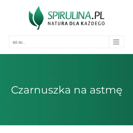
Przejdź
do
zawartości
Idź do...
Czarnuszka na astmę