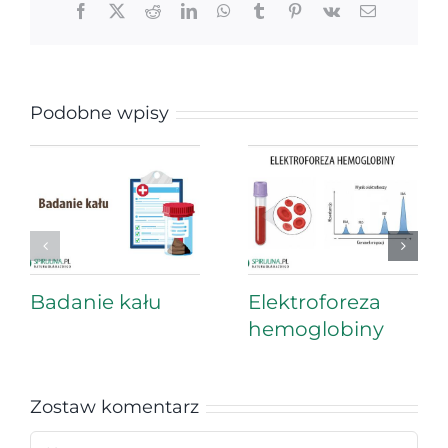
Facebook
X
Reddit
LinkedIn
WhatsApp
Tumblr
Pinterest
Vk
Email
Podobne wpisy
Badanie kału
Elektroforeza
hemoglobiny
Zostaw komentarz
Comment