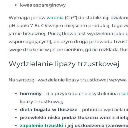
kwas asparaginowy.
Wymaga jonów
wapnia
(Ca²⁺) do stabilizacji dział
pH około 7-8). Głównym miejscem produkcji tego zw
jamie brzusznej. Początkowo jest wydzielana jako 
wspomagających), po czym drogą przewodu trzustk
swoje działanie w jelicie cienkim, gdzie rozkłada t
Wydzielanie lipazy trzustkowej
Na syntezę i wydzielanie lipazy trzustkowej wpływ
hormony
– dla przykładu cholecystokinina i
se
lipazy trzustkowej;
dieta bogata w tłuszcze
– pobudza wydzielanie
przewlekła niska podaż tłuszczu wraz z diet
zapalenie trzustki
i jej uszkodzenia (zarówn