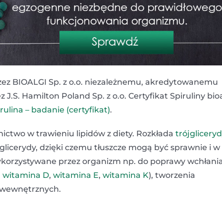
zez BIOALGI Sp. z o.o. niezależnemu, akredytowanemu
S. Hamilton Poland Sp. z o.o. Certyfikat Spiruliny bioa
rulina – badanie (certyfikat)
.
nictwo w trawieniu lipidów z diety. Rozkłada
trójglicery
licerydy, dzięki czemu tłuszcze mogą być sprawnie i w
 wykorzystywane przez organizm np. do poprawy wchłani
,
witamina D
,
witamina E
,
witamina K
), tworzenia
 wewnętrznych.