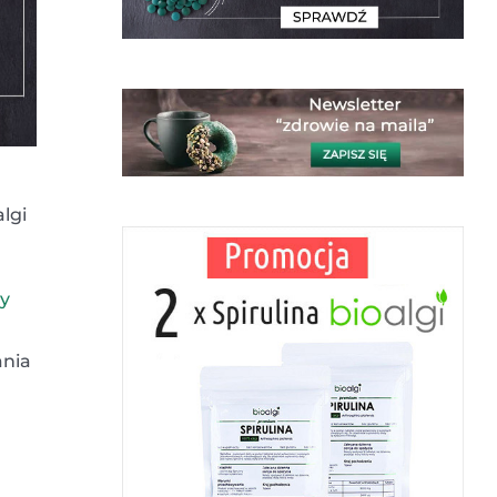
lgi
dy
ania