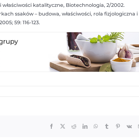
a i właściwości katalityczne, Biotechnologia, 2/2002.
kach ssaków – budowa, właściwości, rola fizjologiczna i
005; 59: 116-123.
Facebook
X
Reddit
LinkedIn
WhatsApp
Tumblr
Pinterest
Vk