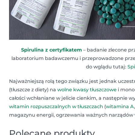
Spirulina z certyfikatem
– badanie zlecone pr
laboratorium badawczemu i przeprowadzone przez J.
do wglądu tutaj:
Spi
Najważniejszą rolą tego związku jest jednak uczest
(tłuszcze z diety) na
wolne kwasy tłuszczowe
i monog
całości wchłaniane w jelicie cienkim, a następnie
witamin rozpuszczalnych w tłuszczach
(
witamina A
magazynu energii, ogrzewania ważnych narządów
Polecane produkty