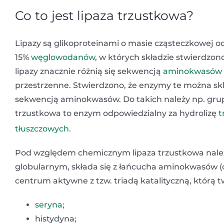
Co to jest lipaza trzustkowa?
Lipazy są glikoproteinami o masie cząsteczkowej o
15%
węglowodanów
, w których składzie stwierdz
lipazy znacznie różnią się sekwencją
aminokwasów
przestrzenne. Stwierdzono, że enzymy te można skl
sekwencją aminokwasów. Do takich należy np. grup
trzustkowa to enzym odpowiedzialny za hydrolizę
t
tłuszczowych
.
Pod względem chemicznym lipaza trzustkowa należ
globularnym, składa się z łańcucha aminokwasów (
centrum aktywne z tzw. triadą katalityczną, którą t
seryna
;
histydyna;