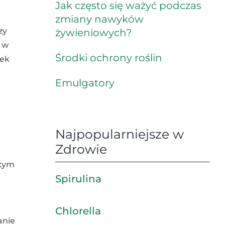
Jak często się ważyć podczas
zmiany nawyków
zy
żywieniowych?
a w
Środki ochrony roślin
łek
Emulgatory
Najpopularniejsze w
Zdrowie
 tym
Spirulina
Chlorella
anie