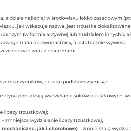
ania, a działa najlepiej w środowisku lekko zasadowym (pr
iązku, jak wskazuje nazwa, jest trzustka zlokalizowan
proenzym (w formie aktywnej lub z udziałem innych bia
owego trafia do dwunastnicy, a ostatecznie wywiera
łuszcze spożyte wraz z pokarmami.
a szereg czynników, z czego podstawowymi są:
kretyna
pobudzają wydzielanie soków trzustkowych, w
 lipazy trzustkowej;
ą
– zmniejsza wydzielanie lipazy trzustkowej;
o mechaniczne, jak i chorobowe)
– zmniejszają wydziel