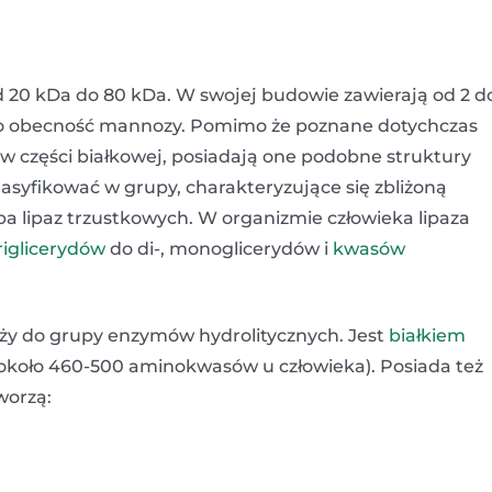
d 20 kDa do 80 kDa. W swojej budowie zawierają od 2 d
ono obecność mannozy. Pomimo że poznane dotychczas
w części białkowej, posiadają one podobne struktury
asyfikować w grupy, charakteryzujące się zbliżoną
a lipaz trzustkowych. W organizmie człowieka lipaza
riglicerydów
do di-, monoglicerydów i
kwasów
y do grupy enzymów hydrolitycznych. Jest
białkiem
około 460-500 aminokwasów u człowieka). Posiada też
worzą: