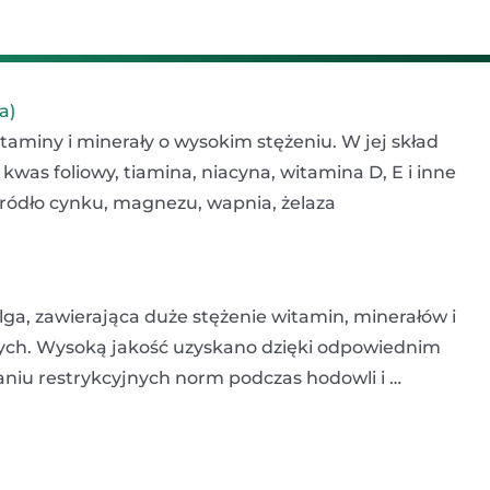
a)
itaminy i minerały o wysokim stężeniu. W jej skład
kwas foliowy, tiamina, niacyna, witamina D, E i inne
 źródło cynku, magnezu, wapnia, żelaza
lga, zawierająca duże stężenie witamin, minerałów i
ych. Wysoką jakość uzyskano dzięki odpowiednim
iu restrykcyjnych norm podczas hodowli i …