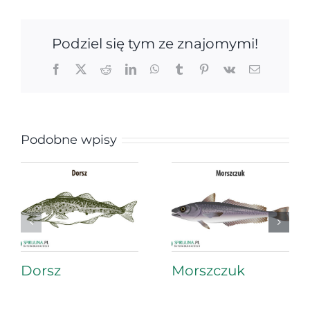
Podziel się tym ze znajomymi!
Facebook
X
Reddit
LinkedIn
WhatsApp
Tumblr
Pinterest
Vk
Email
Podobne wpisy
Dorsz
Morszczuk