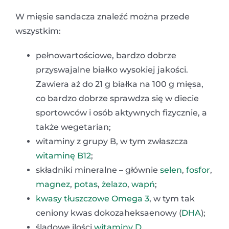
W mięsie sandacza znaleźć można przede
wszystkim:
pełnowartościowe, bardzo dobrze
przyswajalne białko wysokiej jakości.
Zawiera aż do 21 g białka na 100 g mięsa,
co bardzo dobrze sprawdza się w diecie
sportowców i osób aktywnych fizycznie, a
także wegetarian;
witaminy z grupy B, w tym zwłaszcza
witaminę B12
;
składniki mineralne – głównie
selen
,
fosfor
,
magnez
,
potas
,
żelazo
,
wapń
;
kwasy tłuszczowe Omega 3
, w tym tak
ceniony kwas dokozaheksaenowy (
DHA
);
śladowe ilości
witaminy D
.