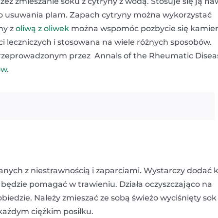
ez zmieszanie soku z cytryny z wodą. Stosuje się ją na
 do usuwania plam. Zapach cytryny można wykorzystać
ny z
oliwą z oliwek
można wspomóc pozbycie się kamien
ci leczniczych i stosowana na wiele różnych sposobów.
rzeprowadzonym przez Annals of the Rheumatic Disea
ów
.
ych z niestrawnością i zaparciami. Wystarczy dodać k
a będzie pomagać w trawieniu. Działa oczyszczająco na
biedzie. Należy zmieszać ze sobą świeżo wyciśnięty sok
 każdym ciężkim posiłku.