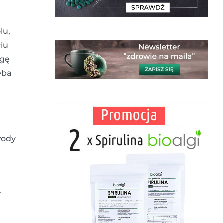
lu,
iu
agę
eba
wody
.