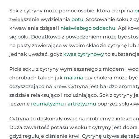
Sok z cytryny może pomóc osobie, która cierpi na
p
zwiększenie wydzielania
potu
. Stosowanie soku z c
krwawienia dziąseł i
nieświeżego oddechu
. Apliko
się bólu. Dodatkowo z powodzeniem może być sto
na pasty zawierające w swoim składzie cytrynę lub
jednak uważać, gdyż
kwas cytrynowy
to substancja
Picie soku z cytryny wymieszanego z miodem i wodą
chorobach takich jak
malaria
czy cholera może być
oczyszczająco na krew. Cytryna jest bardzo arom
zadziała relaksująco i rozluźniająco. Sok z cytry
leczenie
reumatyzmu
i
artretyzmu
poprzez spłukiw
Cytryna to doskonały owoc na problemy z infekcja
Duża zawartość potasu w soku z cytryny jest dobra 
gdyż reguluje ciśnienie krwi. Cytrynę używa się tak