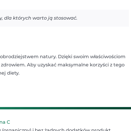
, dla których warto ją stosować.
obrodziejstwem natury. Dzięki swoim właściwościom
 zdrowiem. Aby uzyskać maksymalne korzyści z tego
ej diety.
ina C
ny (organiczny) i bez żadnych dodatków produkt.