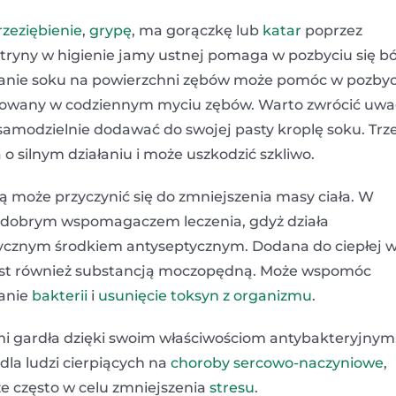
rzeziębienie
,
grypę
, ma gorączkę lub
katar
poprzez
ytryny w higienie jamy ustnej pomaga w pozbyciu się bó
wanie soku na powierzchni zębów może pomóc w pozbyc
sowany w codziennym myciu zębów. Warto zwrócić uw
 samodzielnie dodawać do swojej pasty kroplę soku. Trz
 o silnym działaniu i może uszkodzić szkliwo.
 może przyczynić się do zmniejszenia masy ciała. W
 dobrym wspomagaczem leczenia, gdyż działa
atycznym środkiem antyseptycznym. Dodana do ciepłej 
ny jest również substancją moczopędną. Może wspomóc
anie
bakterii
i
usunięcie toksyn z organizmu
.
mi gardła dzięki swoim właściwościom antybakteryjnym
dla ludzi cierpiących na
choroby sercowo-naczyniowe
,
że często w celu zmniejszenia
stresu
.