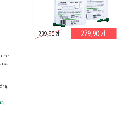
alce
o na
órą.
.
ia
,