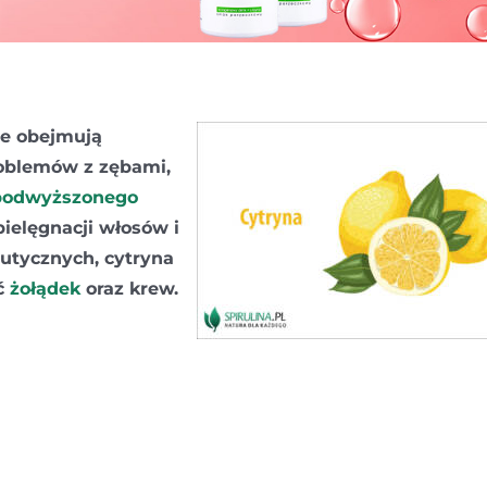
ne obejmują
roblemów z zębami,
podwyższonego
pielęgnacji włosów i
eutycznych, cytryna
ić
żołądek
oraz krew.