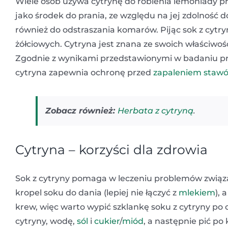
Wiele osób używa cytrynę do robienia lemoniady prz
jako środek do prania, ze względu na jej zdolność
również do odstraszania komarów. Pijąc sok z cytry
żółciowych. Cytryna jest znana ze swoich właściwoś
Zgodnie z wynikami przedstawionymi w badaniu p
cytryna zapewnia ochronę przed
zapaleniem staw
Zobacz również:
Herbata z cytryną
.
Cytryna – korzyści dla zdrowia
Sok z cytryny pomaga w leczeniu problemów związan
kropel soku do dania (lepiej nie łączyć z
mlekiem
), 
krew, więc warto wypić szklankę soku z cytryny po o
cytryny, wodę,
sól
i
cukier
/
miód
, a następnie pić po