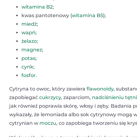
witamina B2
;
kwas pantotenowy (
witamina B5
);
miedź
;
wapń
;
żelazo
;
magnez
;
potas
;
cynk
;
fosfor
.
Cytryna to owoc, który zawiera
flawonoidy
, substan
zapobiegać
cukrzycy
, zaparciom,
nadciśnieniu tęt
jak również poprawia skórę, włosy i zęby. Badania
wykazały, że lemoniada albo sok cytrynowy mogą
cytrynian w
moczu
, co zapobiega tworzeniu się kry