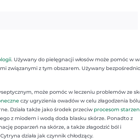
logii
. Używany do pielęgnacji włosów może pomóc w w
ami związanymi z tym obszarem. Używany bezpośredni
tyseptycznym, może pomóc w leczeniu problemów ze sk
oneczne
czy ugryzienia owadów w celu złagodzenia bólu
rne. Działa także jako środek przeciw
procesom starzen
anego z miodem i wodą doda blasku skórze. Ponadto z
ację poparzeń na skórze, a także złagodzić ból i
Cytryna działa jak czynnik chłodzący.