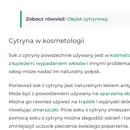
Zobacz również:
Olejek cytrynowy
.
Cytryna w kosmetologii
Sok z cytryny powszechnie używany jest w
kosmeto
z
łupieżem
,
wypadaniem włosów
i innymi problem
włosy może nadać im naturalny połysk.
Ponieważ sok z cytryny jest naturalnym lekiem an
Może być z powodzeniem używany na
oparzenia sł
Można go również używać na
trądzik
i wypryski skó
niwelując
zmarszczki
. Picie soku z cytryny zmiesz
pomocą soku z cytryny można złagodzić odcień i ton
zmniejszyć uczucie pieczenia świeżego poparzenia. 