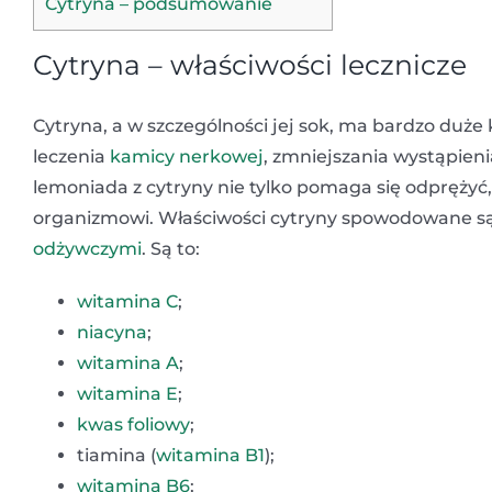
Cytryna – podsumowanie
Cytryna – właściwości lecznicze
Cytryna, a w szczególności jej sok, ma bardzo duże
leczenia
kamicy nerkowej
, zmniejszania wystąpien
lemoniada z cytryny nie tylko pomaga się odprężyć
organizmowi. Właściwości cytryny spowodowane są, 
odżywczymi
. Są to:
witamina C
;
niacyna
;
witamina A
;
witamina E
;
kwas foliowy
;
tiamina (
witamina B1
);
witamina B6
;