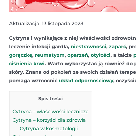
Aktualizacja: 13 listopada 2023
Cytryna i wynikające z niej właściwości zdrowot
leczenie infekcji gardła,
niestrawności
,
zaparć
, p
gorączkę
,
reumatyzm
,
oparzeń
,
otyłości
, a także
ciśnienia
krwi
. Warto wykorzystać ją również do 
skóry. Znana od pokoleń ze swoich działań terap
pomaga wzmocnić
układ odpornościowy
, oczyśc
Spis treści
Cytryna – właściwości lecznicze
Cytryna – korzyści dla zdrowia
Cytryna w kosmetologii