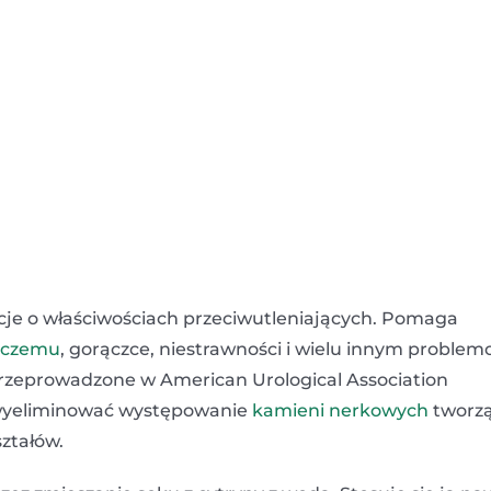
cje o właściwościach przeciwutleniających. Pomaga
niczemu
, gorączce, niestrawności i wielu innym problem
 przeprowadzone w American Urological Association
 wyeliminować występowanie
kamieni nerkowych
tworz
ształów.