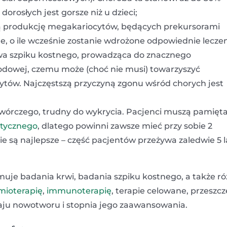
rosłych jest gorsze niż u dzieci;
ą produkcję megakariocytów, będących prekursorami
e, o ile wcześnie zostanie wdrożone odpowiednie leczen
a szpiku kostnego, prowadząca do znacznego
dowej, czemu może (choć nie musi) towarzyszyć
ytów. Najczęstszą przyczyną zgonu wśród chorych jest
wórczego, trudny do wykrycia. Pacjenci muszą pamięta
ktycznego
, dlatego powinni zawsze mieć przy sobie 2
ie są najlepsze – część pacjentów przeżywa zaledwie 5 l
je badania krwi, badania szpiku kostnego, a także r
mioterapię
,
immunoterapię
, terapie celowane, przeszc
aju nowotworu i stopnia jego zaawansowania.