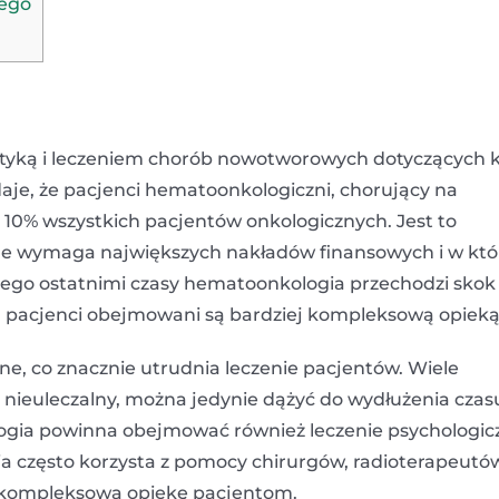
nego
styką i leczeniem chorób nowotworowych dotyczących 
aje, że pacjenci hematoonkologiczni, chorujący na
10% wszystkich pacjentów onkologicznych. Jest to
zne wymaga największych nakładów finansowych i w któ
atego ostatnimi czasy hematoonkologia przechodzi skok
 a pacjenci obejmowani są bardziej kompleksową opieką
e, co znacznie utrudnia leczenie pacjentów. Wiele
ieuleczalny, można jedynie dążyć do wydłużenia czas
ogia powinna obejmować również leczenie psychologic
ia często korzysta z pomocy chirurgów, radioterapeutów
 kompleksową opiekę pacjentom.