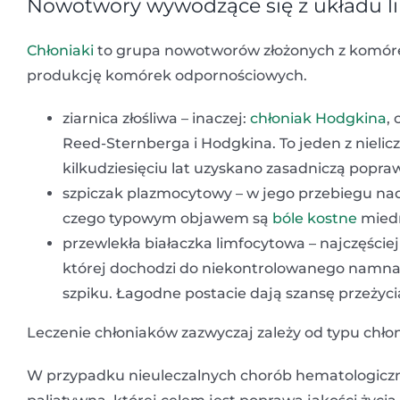
Nowotwory wywodzące się z układu l
Chłoniaki
to grupa nowotworów złożonych z komórek
produkcję komórek odpornościowych.
ziarnica złośliwa – inaczej:
chłoniak Hodgkina
,
Reed-Sternberga i Hodgkina. To jeden z nieli
kilkudziesięciu lat uzyskano zasadniczą popr
szpiczak plazmocytowy – w jego przebiegu nad
czego typowym objawem są
bóle kostne
miedn
przewlekła białaczka limfocytowa – najczęście
której dochodzi do niekontrolowanego namnaż
szpiku. Łagodne postacie dają szansę przeżyc
Leczenie chłoniaków zazwyczaj zależy od typu chło
W przypadku nieuleczalnych chorób hematologicz