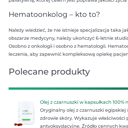
paliatywną, której celem jest poprawa jakości życi
Hematoonkolog – kto to?
Należy wiedzieć, że nie istnieje specjalizacja tak
obszarze medycyny, należy ukończyć 6-letnie studia
Osobno z onkologii i osobno z hematologii. Hemat
leczenia, aby zapewnić kompleksową opiekę pacj
Polecane produkty
Olej z czarnuszki w kapsułkach 100% 
Oryginalny olej z czarnuszki egipskiej
zdrowie skóry. Wykazuje właściwości 
antyoksydacyjne. Źródło cennych kwa