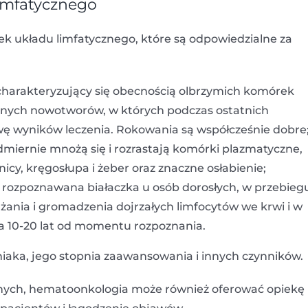
imfatycznego
 układu limfatycznego, które są odpowiedzialne za
 charakteryzujący się obecnością olbrzymich komórek
cznych nowotworów, w których podczas ostatnich
awę wyników leczenia. Rokowania są współcześnie dobre
miernie mnożą się i rozrastają komórki plazmatyczne,
icy, kręgosłupa i żeber oraz znaczne osłabienie;
j rozpoznawana białaczka u osób dorosłych, w przebieg
ania i gromadzenia dojrzałych limfocytów we krwi i w
ia 10-20 lat od momentu rozpoznania.
niaka, jego stopnia zaawansowania i innych czynników.
nych, hematoonkologia może również oferować opiekę