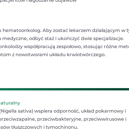
a pacjentów i łagodzenie objawów
a jak hematoonkolog. Aby zostać lekarzem działającym w 
 medyczne, odbyć staż i ukończyć dwie specjalizacje.
oonkolodzy współpracują zespołowo, stosując różne me
entom z nowotworami układu krwiotwórczego.
naturalny
 (Nigella sativa) wspiera odporność, układ pokarmowy i
przeciwzapalne, przeciwbakteryjne, przeciwwirusowe i
sów tłuszczowych i tymochinonu.