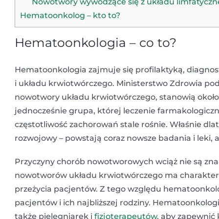
Nowotwory wywodzące się z układu limfatycz
Hematoonkolog – kto to?
Hematoonkologia – co to?
Hematoonkologia zajmuje się profilaktyką, diagno
i układu krwiotwórczego. Ministerstwo Zdrowia pod
nowotwory układu krwiotwórczego, stanowią około 
jednocześnie grupa, której leczenie farmakologic
częstotliwość zachorowań stale rośnie. Właśnie dl
rozwojowy – powstają coraz nowsze badania i leki,
Przyczyny chorób nowotworowych wciąż nie są znan
nowotworów układu krwiotwórczego ma charakter n
przeżycia pacjentów. Z tego względu hematoonkol
pacjentów i ich najbliższej rodziny. Hematoonkolog
także pielęgniarek i
fizjoterapeutów
, aby zapewnić