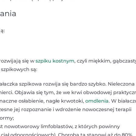
łania
ą:
ozwijają się w
szpiku kostnym
, czyli miękkim, gąbczas
 szpikowych są:
ałaczka szpikowa rozwija się bardzo szybko. Nieleczona
ierci. Objawia się tym, że we krwi obwodowej praktycz
aczne osłabienie, nagłe krwotoki,
omdlenia
. W białacz
zesne jej rozpoznanie i wdrożenie nowoczesnej terapii
normy;
zrost nowotworowy limfoblastów, z których powinny
 ciał odpornościowych). Choroba ta stanowi aż do 80%