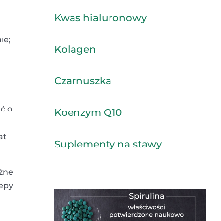
Kwas hialuronowy
ie;
Kolagen
Czarnuszka
ć o
Koenzym Q10
at
Suplementy na stawy
óżne
zepy