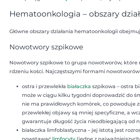
Hematoonkologia – obszary dzia
Główne obszary działania hematoonkologii obejmuj
Nowotwory szpikowe
Nowotwory szpikowe to grupa nowotworów, które r
rdzeniu kości. Najczęstszymi formami nowotworów
ostra i przewlekła
białaczka
szpikowa – ostra bi
może w ciągu kilku tygodni doprowadzić do śm
nie ma prawidłowych komórek, co powoduje zn
przewlekłej objawy są mniej specyficzne, a wc
gwarantuje długość życia nieodbiegającą od 
białaczka limfoblastyczna – jej istotą jest ro
powstawać
limfocyty
(jedne z najważniejszych