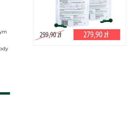
tym
tody