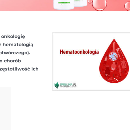
 onkologię
 z hematologią
otwórczego).
em chorób
ęstotliwość ich