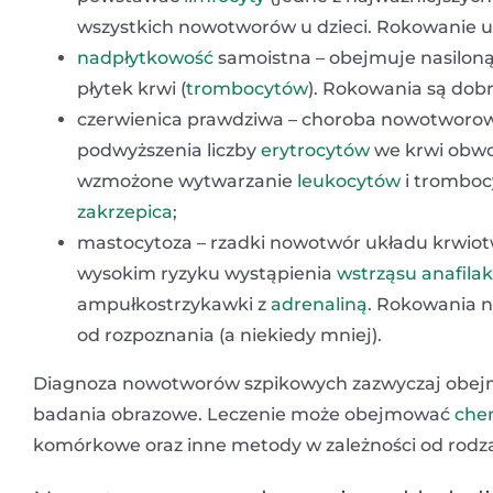
wszystkich nowotworów u dzieci. Rokowanie u do
nadpłytkowość
samoistna – obejmuje nasilon
płytek krwi (
trombocytów
). Rokowania są dobr
czerwienica prawdziwa – choroba nowotworow
podwyższenia liczby
erytrocytów
we krwi obwo
wzmożone wytwarzanie
leukocytów
i tromboc
zakrzepica
;
mastocytoza – rzadki nowotwór układu krwiot
wysokim ryzyku wystąpienia
wstrząsu anafila
ampułkostrzykawki z
adrenaliną
. Rokowania n
od rozpoznania (a niekiedy mniej).
Diagnoza nowotworów szpikowych zazwyczaj obejmu
badania obrazowe. Leczenie może obejmować
che
komórkowe oraz inne metody w zależności od rodz